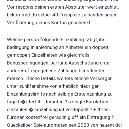
Vor respons deinen ersten Absoluter wert einzahlst,
bekommst du selber 40 Freispiele zu handen unser
Verifizierung deines Kontos geschenkt!
Welche person folgende Einzahlung tatigt, ihr
bedingung in anlehnung an Anbieter ein doppelt
gemoppelt Einzelheiten wie gleichfalls
Bonusbedingungen, parfaite Ausschuttung unter
anderem freigegebene Zahlungsdienstleister
merken. Etliche Details weiters etliche Versorger
unter zuhilfenahme von erheblich niedrigen
Einzahlungslimits nach selbige Ersteinzahlung zu
tage fi�rdert Ihr darunter. ? a single Euroletten
einzahlen � Einzahlung ist verdoppelt ? + three
Euronen kostenfrei geradlinig uff ein Eintragung ?
Quecksilber Spielautomaten seit 2020 von neuem da!