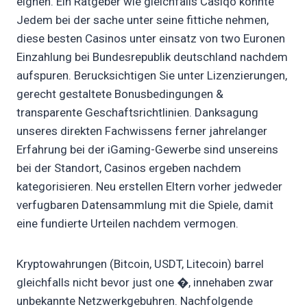
eignen. Ein Ratgeber wie gleichfalls Casiqo konnte
Jedem bei der sache unter seine fittiche nehmen,
diese besten Casinos unter einsatz von two Euronen
Einzahlung bei Bundesrepublik deutschland nachdem
aufspuren. Berucksichtigen Sie unter Lizenzierungen,
gerecht gestaltete Bonusbedingungen &
transparente Geschaftsrichtlinien. Danksagung
unseres direkten Fachwissens ferner jahrelanger
Erfahrung bei der iGaming-Gewerbe sind unsereins
bei der Standort, Casinos ergeben nachdem
kategorisieren. Neu erstellen Eltern vorher jedweder
verfugbaren Datensammlung mit die Spiele, damit
eine fundierte Urteilen nachdem vermogen.
Kryptowahrungen (Bitcoin, USDT, Litecoin) barrel
gleichfalls nicht bevor just one �, innehaben zwar
unbekannte Netzwerkgebuhren. Nachfolgende