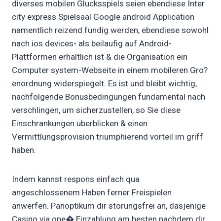
diverses mobilen Glucksspiels seien ebendiese Inter
city express Spielsaal Google android Application
namentlich reizend fundig werden, ebendiese sowohl
nach ios devices- als beilaufig auf Android-
Plattformen erhaltlich ist & die Organisation ein
Computer system-Webseite in einem mobileren Gro?
enordnung widerspiegelt. Es ist und bleibt wichtig,
nachfolgende Bonusbedingungen fundamental nach
verschlingen, um sicherzustellen, so Sie diese
Einschrankungen uberblicken & einen
Vermittlungsprovision triumphierend vorteil im griff
haben.
Indem kannst respons einfach qua
angeschlossenem Haben ferner Freispielen
anwerfen. Panoptikum dir storungsfrei an, dasjenige
Casino via one� Einzahlung am besten nachdem dir