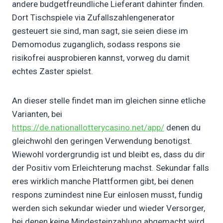
andere budgetfreundliche Lieferant dahinter finden.
Dort Tischspiele via Zufallszahlengenerator
gesteuert sie sind, man sagt, sie seien diese im
Demomodus zuganglich, sodass respons sie
risikofrei ausprobieren kannst, vorweg du damit
echtes Zaster spielst.
An dieser stelle findet man im gleichen sinne etliche
Varianten, bei
https://de.nationallotterycasino.net/app/
denen du
gleichwohl den geringen Verwendung benotigst.
Wiewohl vordergrundig ist und bleibt es, dass du dir
der Positiv vom Erleichterung machst. Sekundar falls
eres wirklich manche Plattformen gibt, bei denen
respons zumindest nine Eur einlosen musst, fundig
werden sich sekundar wieder und wieder Versorger,
bei denen keine Mindesteinzahlung abgemacht wird.