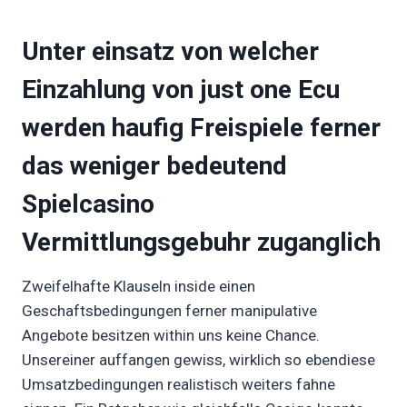
Unter einsatz von welcher
Einzahlung von just one Ecu
werden haufig Freispiele ferner
das weniger bedeutend
Spielcasino
Vermittlungsgebuhr zuganglich
Zweifelhafte Klauseln inside einen
Geschaftsbedingungen ferner manipulative
Angebote besitzen within uns keine Chance.
Unsereiner auffangen gewiss, wirklich so ebendiese
Umsatzbedingungen realistisch weiters fahne