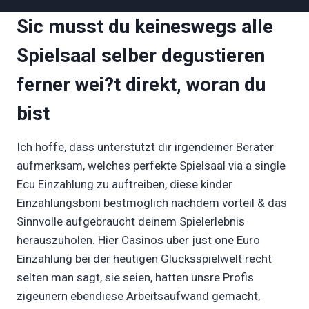
Sic musst du keineswegs alle
Spielsaal selber degustieren
ferner wei?t direkt, woran du
bist
Ich hoffe, dass unterstutzt dir irgendeiner Berater
aufmerksam, welches perfekte Spielsaal via a single
Ecu Einzahlung zu auftreiben, diese kinder
Einzahlungsboni bestmoglich nachdem vorteil & das
Sinnvolle aufgebraucht deinem Spielerlebnis
herauszuholen. Hier Casinos uber just one Euro
Einzahlung bei der heutigen Glucksspielwelt recht
selten man sagt, sie seien, hatten unsre Profis
zigeunern ebendiese Arbeitsaufwand gemacht,