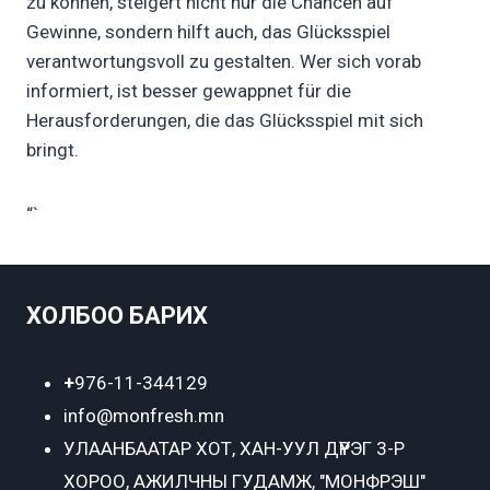
zu können, steigert nicht nur die Chancen auf
Gewinne, sondern hilft auch, das Glücksspiel
verantwortungsvoll zu gestalten. Wer sich vorab
informiert, ist besser gewappnet für die
Herausforderungen, die das Glücksspiel mit sich
bringt.
“`
ХОЛБОО БАРИХ
+
976-11-344129
info@monfresh.mn
УЛААНБААТАР ХОТ,
ХАН-УУЛ ДҮҮРЭГ 3-Р
ХОРОО, АЖИЛЧНЫ ГУДАМЖ, "МОНФРЭШ"