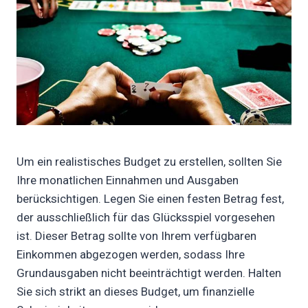
Um ein realistisches Budget zu erstellen, sollten Sie
Ihre monatlichen Einnahmen und Ausgaben
berücksichtigen. Legen Sie einen festen Betrag fest,
der ausschließlich für das Glücksspiel vorgesehen
ist. Dieser Betrag sollte von Ihrem verfügbaren
Einkommen abgezogen werden, sodass Ihre
Grundausgaben nicht beeinträchtigt werden. Halten
Sie sich strikt an dieses Budget, um finanzielle