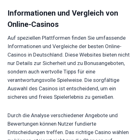
Informationen und Vergleich von
Online-Casinos
Auf speziellen Plattformen finden Sie umfassende
Informationen und Vergleiche der besten Online-
Casinos in Deutschland. Diese Websites bieten nicht
nur Details zur Sicherheit und zu Bonusangeboten,
sondern auch wertvolle Tipps für eine
verantwortungsvolle Spielweise. Die sorgfältige
Auswahl des Casinos ist entscheidend, um ein
sicheres und freies Spielerlebnis zu genießen.
Durch die Analyse verschiedener Angebote und
Bewertungen können Nutzer fundierte
Entscheidungen treffen. Das richtige Casino wählen