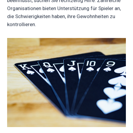
beeinflusst, suchen Sie rechtzeitig Hilfe. Zahlreiche
Organisationen bieten Unterstützung für Spieler an,
die Schwierigkeiten haben, ihre Gewohnheiten zu
kontrollieren.