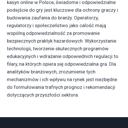
kasyn online w Polsce, świadome i odpowiedzialne
podejście do gry jest kluczowe dla ochrony graczy i
budowania zaufania do branży. Operatorzy,
regulatorzy i społeczeństwo jako całość mają
wspólną odpowiedzialność za promowanie
bezpiecznych praktyk hazardowych. Wykorzystanie
technologii, tworzenie skutecznych programów
edukacyjnych i wdrażanie odpowiednich regulacji to
filary, na których opiera się odpowiedzialna gra. Dla
analityków branżowych, zrozumienie tych
mechanizmów i ich wpływu na rynek jest niezbędne
do formułowania trafnych prognoz i rekomendacji
dotyczących przyszłości sektora.