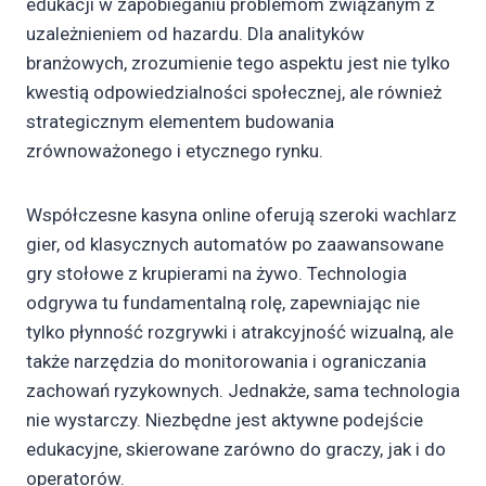
edukacji w zapobieganiu problemom związanym z
uzależnieniem od hazardu. Dla analityków
branżowych, zrozumienie tego aspektu jest nie tylko
kwestią odpowiedzialności społecznej, ale również
strategicznym elementem budowania
zrównoważonego i etycznego rynku.
Współczesne kasyna online oferują szeroki wachlarz
gier, od klasycznych automatów po zaawansowane
gry stołowe z krupierami na żywo. Technologia
odgrywa tu fundamentalną rolę, zapewniając nie
tylko płynność rozgrywki i atrakcyjność wizualną, ale
także narzędzia do monitorowania i ograniczania
zachowań ryzykownych. Jednakże, sama technologia
nie wystarczy. Niezbędne jest aktywne podejście
edukacyjne, skierowane zarówno do graczy, jak i do
operatorów.