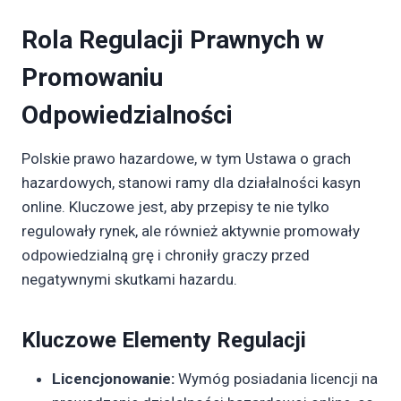
Rola Regulacji Prawnych w
Promowaniu
Odpowiedzialności
Polskie prawo hazardowe, w tym Ustawa o grach
hazardowych, stanowi ramy dla działalności kasyn
online. Kluczowe jest, aby przepisy te nie tylko
regulowały rynek, ale również aktywnie promowały
odpowiedzialną grę i chroniły graczy przed
negatywnymi skutkami hazardu.
Kluczowe Elementy Regulacji
Licencjonowanie:
Wymóg posiadania licencji na