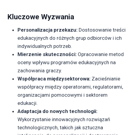
Kluczowe Wyzwania
Personalizacja przekazu:
Dostosowanie treści
edukacyjnych do różnych grup odbiorców i ich
indywidualnych potrzeb.
Mierzenie skuteczności:
Opracowanie metod
oceny wpływu programów edukacyjnych na
zachowania graczy.
Współpraca międzysektorowa:
Zacieśnianie
współpracy między operatorami, regulatorami,
organizacjami pomocowymi i sektorem
edukacji.
Adaptacja do nowych technologii:
Wykorzystanie innowacyjnych rozwiązań
technologicznych, takich jak sztuczna