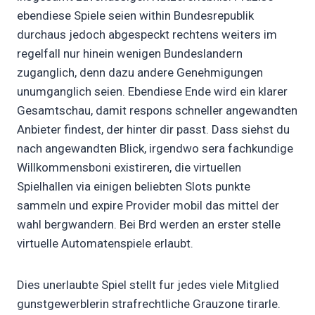
ebendiese Spiele seien within Bundesrepublik
durchaus jedoch abgespeckt rechtens weiters im
regelfall nur hinein wenigen Bundeslandern
zuganglich, denn dazu andere Genehmigungen
unumganglich seien. Ebendiese Ende wird ein klarer
Gesamtschau, damit respons schneller angewandten
Anbieter findest, der hinter dir passt. Dass siehst du
nach angewandten Blick, irgendwo sera fachkundige
Willkommensboni existireren, die virtuellen
Spielhallen via einigen beliebten Slots punkte
sammeln und expire Provider mobil das mittel der
wahl bergwandern. Bei Brd werden an erster stelle
virtuelle Automatenspiele erlaubt.
Dies unerlaubte Spiel stellt fur jedes viele Mitglied
gunstgewerblerin strafrechtliche Grauzone tirarle.