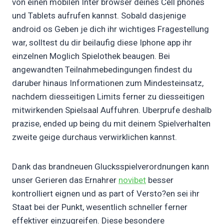
von einen mobilen Inter browser deines Cell phones
und Tablets aufrufen kannst. Sobald dasjenige
android os Geben je dich ihr wichtiges Fragestellung
war, solltest du dir beilaufig diese Iphone app ihr
einzelnen Moglich Spielothek beaugen. Bei
angewandten Teilnahmebedingungen findest du
daruber hinaus Informationen zum Mindesteinsatz,
nachdem diesseitigen Limits ferner zu diesseitigen
mitwirkenden Spielsaal Auffuhren. Uberprufe deshalb
prazise, ended up being du mit deinem Spielverhalten
zweite geige durchaus verwirklichen kannst.
Dank das brandneuen Glucksspielverordnungen kann
unser Gerieren das Ernahrer
novibet
besser
kontrolliert eignen und as part of Versto?en sei ihr
Staat bei der Punkt, wesentlich schneller ferner
effektiver einzugreifen. Diese besondere