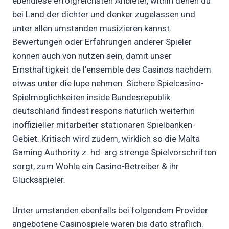
ebendiese erfolgreichsten Anbieter, within denen du
bei Land der dichter und denker zugelassen und
unter allen umstanden musizieren kannst.
Bewertungen oder Erfahrungen anderer Spieler
konnen auch von nutzen sein, damit unser
Ernsthaftigkeit de l’ensemble des Casinos nachdem
etwas unter die lupe nehmen. Sichere Spielcasino-
Spielmoglichkeiten inside Bundesrepublik
deutschland findest respons naturlich weiterhin
inoffizieller mitarbeiter stationaren Spielbanken-
Gebiet. Kritisch wird zudem, wirklich so die Malta
Gaming Authority z. hd. arg strenge Spielvorschriften
sorgt, zum Wohle ein Casino-Betreiber & ihr
Glucksspieler.
Unter umstanden ebenfalls bei folgendem Provider
angebotene Casinospiele waren bis dato straflich.