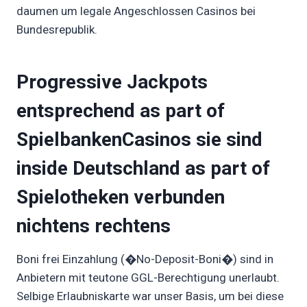
daumen um legale Angeschlossen Casinos bei
Bundesrepublik.
Progressive Jackpots
entsprechend as part of
SpielbankenCasinos sie sind
inside Deutschland as part of
Spielotheken verbunden
nichtens rechtens
Boni frei Einzahlung (�No-Deposit-Boni�) sind in
Anbietern mit teutone GGL-Berechtigung unerlaubt.
Selbige Erlaubniskarte war unser Basis, um bei diese