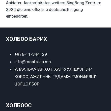
Anbieter Jackpotpiraten weiters BingBong Zentrum
2022 die eine offizielle deutsche Billigung
einbehalten.
ХОЛБОО БАРИХ
+
976-11-344129
info@monfresh.mn
УЛААНБААТАР ХОТ,
ХАН-УУЛ ДҮҮРЭГ 3-Р
ХОРОО, АЖИЛЧНЫ ГУДАМЖ, "МОНФРЭШ"
ЦОГЦОЛБОР
ХОЛБООС