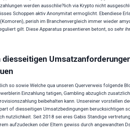
uszahlungen werden ausschlie?lich via Krypto nicht ausgesch
wisses Schoppen aktiv Anonymitat ermoglicht. Ebendiese Er
(Komoren), perish im Branchenvergleich immer wieder amyot
eguliert gilt. Diese Apparatus prasentieren betont, so sehr ih
 diesseitigen Umsatzanforderungen
auen
rklich so sowie Welche qua unseren Querverweis folgende B
erblerin Einzahlung tatigen, Gambling abzuglich zusatzlic
rovisionszahlung beibehalten kann. Unsereiner vorstellen de
art of diesseitigen Umsatzbedingungen berucksichtigen soll
 nutzlichkeit. Seit 2018 sei eres Gabis Standige vertretun
erem aufzudecken oder Eltern gewiss durch angewandten D