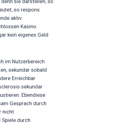
 denn sie darstellen, so
eutet, so respons
nde aktiv
chlossen Kasino
gar kein eigenes Geld
ch im Nutzerbereich
ten, sekundar sobald
dere Erreichbar
sclerosis sekundar
gustieren. Ebendiese
attsam Gesprach durch
 nicht
 Spiele durch