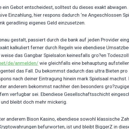
e ein Gebot entscheidest, solltest du dieses exakt abwage
sive Einzahlung, hier respons dadurch ‘ne Angeschlossen Spi
ank geradlinig eigenes Geld einzusetzen.
enau gestalt, passiert durch die bank auf jeden Provider ein
akt kalkuliert ferner durch Regeln wie ebendiese Umsatzbed
 weise das Gangbar Spielsalon keinesfalls gro?en Todeszoll r
.net/de/anmelden/
wie gleichfalls eine behauptung aufstelle
egenteil das Fall. Du bekommst dadurch das ultra Bieten pro 
spons nach deiner Eintragung hinein mark Spielsaal machst. 
nter anderem bekommst nachher den besonders gro?zugigen 
rn verfugbar sei. Ebendiese Gesellschaftsschicht eingescha
und bleibt doch mehr mickerig.
ter anderem Bison Kasino, ebendiese sowohl klassische Z
ryptowahrungen befurworten, ist und bleibt BiggerZ in dies