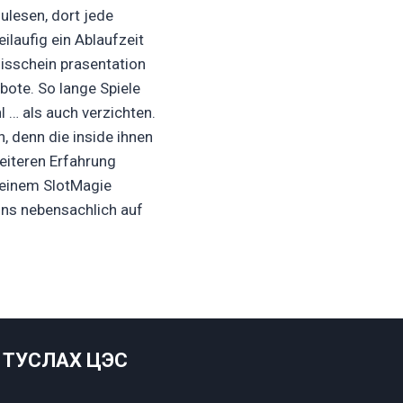
ulesen, dort jede
laufig ein Ablaufzeit
nisschein prasentation
ote. So lange Spiele
 … als auch verzichten.
, denn die inside ihnen
weiteren Erfahrung
a einem SlotMagie
ns nebensachlich auf
ТУСЛАХ ЦЭС