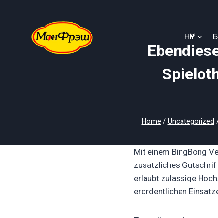
Skip
to
content
НҮҮР
Ebendiese
Spielot
Home
/
Uncategorized
Mit einem BingBong Ve
zusatzliches Gutschrift
erlaubt zulassige Hoch
erordentlichen Einsatz