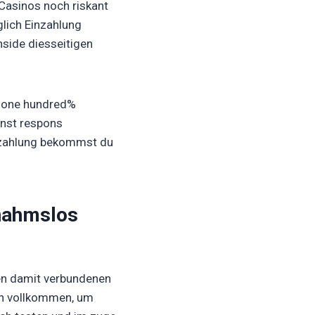
Casinos noch riskant
glich Einzahlung
nside diesseitigen
n one hundred%
nnst respons
inzahlung bekommst du
nahmslos
nen damit verbundenen
en vollkommen, um