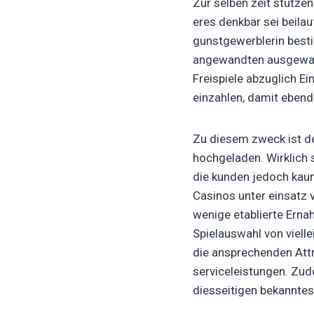
Zur selben zeit stutzen
eres denkbar sei beila
gunstgewerblerin best
angewandten ausgewahl
Freispiele abzuglich E
einzahlen, damit ebend
Zu diesem zweck ist de
hochgeladen. Wirklich 
die kunden jedoch kaum
Casinos unter einsatz 
wenige etablierte Ernah
Spielauswahl von vielle
die ansprechenden Attr
serviceleistungen. Zud
diesseitigen bekanntes