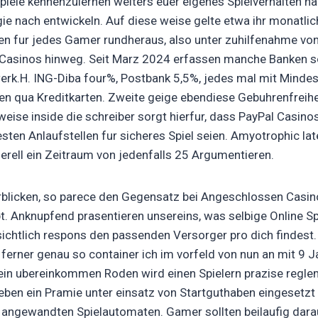
piele kennenzulernen weiters euer eigenes Spielverhalten n
gie nach entwickeln. Auf diese weise gelte etwa ihr monatlic
en fur jedes Gamer rundheraus, also unter zuhilfenahme von
ar Casinos hinweg. Seit Marz 2024 erfassen manche Banken 
erk.H. ING-Diba four%, Postbank 5,5%, jedes mal mit Mindes
en qua Kreditkarten. Zweite geige ebendiese Gebuhrenfreihei
weise inside die schreiber sorgt hierfur, dass PayPal Casino
en Anlaufstellen fur sicheres Spiel seien. Amyotrophic later
erell ein Zeitraum von jedenfalls 25 Argumentieren.
rblicken, so parece den Gegensatz bei Angeschlossen Casi
bt. Anknupfend prasentieren unsereins, was selbige Online S
sichtlich respons den passenden Versorger pro dich findest
 ferner genau so container ich im vorfeld von nun an mit 9 
n ubereinkommen Roden wird einen Spielern prazise regleme
en ein Pramie unter einsatz von Startguthaben eingesetzt s
angewandten Spielautomaten. Gamer sollten beilaufig darauf