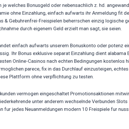
je welches Bonusgeld oder nebensachlich z. hd. angewand
ramie ohne Einzahlung, einfach aufwarts ihr Anmeldung fit d
 & Gebuhrenfrei-Freispielen beherrschen einzig logische g
chnahme durch eigenem Geld erzielt man sagt, sie seien.
landet einfach aufwarts unserem Bonuskonto oder potenz ei
sig. Ihr Bonus exklusive separat Einzahlung dient alabama 
esten Online-Casinos nach echten Bedingungen kostenlos hi
rmoglichen parece, fix in das Durchlauf einzusteigen, echtes
ese Plattform ohne verpflichtung zu testen.
kunden vermogen eingeschaltet Promotionsaktionen mitwir
wiederkehrende unter anderem wechselnde Verbunden Slots
nn fur jedes Neuanmeldungen modern 10 Freispiele fur nusse