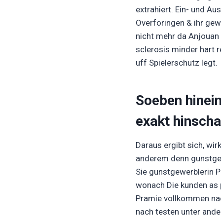
extrahiert. Ein- und A
Overforingen & ihr ge
nicht mehr da Anjouan 
sclerosis minder hart r
uff Spielerschutz legt.
Soeben hinein
exakt hinsch
Daraus ergibt sich, wi
anderem denn gunstgew
Sie gunstgewerblerin P
wonach Die kunden as p
Pramie vollkommen nach
nach testen unter and