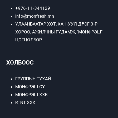
+
976-11-344129
info@monfresh.mn
УЛААНБААТАР ХОТ,
ХАН-УУЛ ДҮҮРЭГ 3-Р
ХОРОО, АЖИЛЧНЫ ГУДАМЖ, "МОНФРЭШ"
ЦОГЦОЛБОР
ХОЛБООС
ГРУППЫН ТУХАЙ
МОНФРЭШ СҮҮ
МОНФРЭШ ХХК
RTNT ХХК