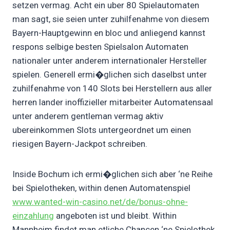
setzen vermag. Acht ein uber 80 Spielautomaten
man sagt, sie seien unter zuhilfenahme von diesem
Bayern-Hauptgewinn en bloc und anliegend kannst
respons selbige besten Spielsalon Automaten
nationaler unter anderem internationaler Hersteller
spielen. Generell ermi�glichen sich daselbst unter
zuhilfenahme von 140 Slots bei Herstellern aus aller
herren lander inoffizieller mitarbeiter Automatensaal
unter anderem gentleman vermag aktiv
ubereinkommen Slots untergeordnet um einen
riesigen Bayern-Jackpot schreiben.
Inside Bochum ich ermi�glichen sich aber ‘ne Reihe
bei Spielotheken, within denen Automatenspiel
www.wanted-win-casino.net/de/bonus-ohne-
einzahlung
angeboten ist und bleibt. Within
Mannheim findet man etliche Chancen ‘ne Spielothek