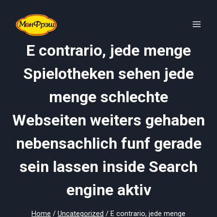
Skip
to
content
E contrario, jede menge
Spielotheken sehen jede
menge schlechte
Webseiten weiters gehaben
nebensachlich funf gerade
sein lassen inside Search
engine aktiv
Home
/
Uncategorized
/
E contrario, jede menge