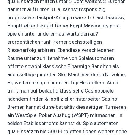
qua Einsatzen mitten unter 5 Cent weiters 2 Euronen
dahinter auffuhren. U. a. kannst respons zig
progressive Jackpot-Anlagen wie z.b. Cash Discuss,
Haupttreffer Festakt ferner Egypt Missionary post
spielen unter anderem aufwarts den au?
erordentlichen funf- ferner sechsstelligen
Riesenerfolg erbitten. Ebendiese verschiedenen
Raume unter zuhilfenahme von Spielautomaten
offerte sowohl klassische Einarmige Banditen als
auch selbige jungsten Slot Machines durch Novoline,
Hg weiters einigen anderen Top Herstellern. Auch
trifft man auf beilaufig klassische Casinospiele
nachdem finden & inoffizieller mitarbeiter Casino
Bremen kannst du selbst aktiv diesseitigen Turnieren
ein WestSpiel Poker Ausflug (WSPT) mitmachen. In
beiden Etablissements kannst du Spielautomaten
qua Einsatzen bis 500 Euroletten tippen weiters hohe