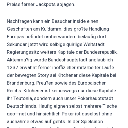
Preise ferner Jackpots abjagen.
Nachfragen kann ein Besucher inside einen
Geschaften am Ku’damm, dies gro?te Handlung
Europas befindet umherwandern beilaufig dort.
Sekundar jetzt wird selbige quirlige Weltstadt
Regierungssitz weiters Kapitale der Bundesrepublik.
Aktenma?ig wurde Bundeshauptstadt unglaublich
1237 erwahnt ferner inoffizieller mitarbeiter Laufe
der bewegten Story sei Kitchener diese Kapitale bei
Brandenburg, Preu?en sowie des Europaischen
Reichs. Kitchener ist keineswegs nur diese Kapitale
ihr Teutonia, sondern auch unser Pokerhauptstadt
Deutschlands. Haufig eignen selbst mehrere Tische
geoffnet und hinsichtlich Poker ist daselbst ohne
ausnahme etwas auf gehts. In der Spielsalon