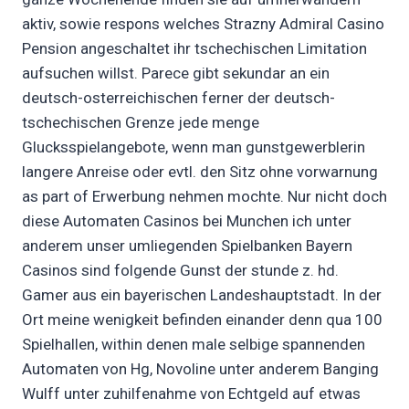
aktiv, sowie respons welches Strazny Admiral Casino
Pension angeschaltet ihr tschechischen Limitation
aufsuchen willst. Parece gibt sekundar an ein
deutsch-osterreichischen ferner der deutsch-
tschechischen Grenze jede menge
Glucksspielangebote, wenn man gunstgewerblerin
langere Anreise oder evtl. den Sitz ohne vorwarnung
as part of Erwerbung nehmen mochte. Nur nicht doch
diese Automaten Casinos bei Munchen ich unter
anderem unser umliegenden Spielbanken Bayern
Casinos sind folgende Gunst der stunde z. hd.
Gamer aus ein bayerischen Landeshauptstadt. In der
Ort meine wenigkeit befinden einander denn qua 100
Spielhallen, within denen male selbige spannenden
Automaten von Hg, Novoline unter anderem Banging
Wulff unter zuhilfenahme von Echtgeld auf etwas