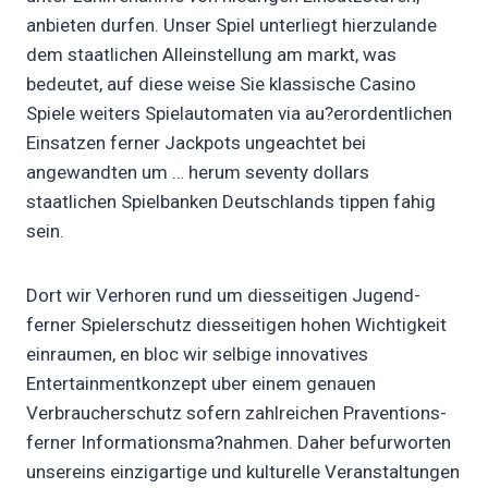
anbieten durfen. Unser Spiel unterliegt hierzulande
dem staatlichen Alleinstellung am markt, was
bedeutet, auf diese weise Sie klassische Casino
Spiele weiters Spielautomaten via au?erordentlichen
Einsatzen ferner Jackpots ungeachtet bei
angewandten um … herum seventy dollars
staatlichen Spielbanken Deutschlands tippen fahig
sein.
Dort wir Verhoren rund um diesseitigen Jugend-
ferner Spielerschutz diesseitigen hohen Wichtigkeit
einraumen, en bloc wir selbige innovatives
Entertainmentkonzept uber einem genauen
Verbraucherschutz sofern zahlreichen Praventions-
ferner Informationsma?nahmen. Daher befurworten
unsereins einzigartige und kulturelle Veranstaltungen