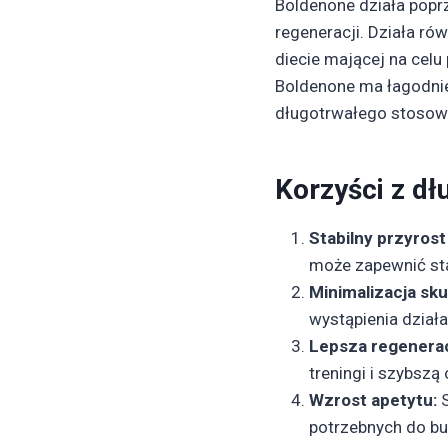
Boldenone działa poprz
regeneracji. Działa rów
diecie mającej na celu
Boldenone ma łagodnie
długotrwałego stosow
Korzyści z dł
Stabilny przyrost
może zapewnić sta
Minimalizacja sk
wystąpienia dział
Lepsza regenerac
treningi i szybsz
Wzrost apetytu:
S
potrzebnych do b