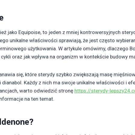
e
eż jako Equipoise, to jeden z mniej kontrowersyjnych ster
ego unikalne właściwości sprawiają, że jest często wybier
erminowego użytkowania. W artykule omówimy, dlaczego Bo
 cykli oraz jak wpływa na organizm w kontekście budowy m
anawia się, które sterydy szybko zwiększają masę mięśniow
 i dianabol. Każdy z nich ma swoje unikalne właściwości i ef
tancjach, warto odwiedzić stronę
https://sterydy-lepszy24.
nformacje na ten temat.
oldenone?