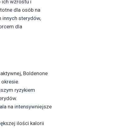
 ich wzrostu i
stotne dla osób na
h innych sterydów,
borcem dla
 aktywnej, Boldenone
okresie.
jszym ryzykiem
erydów.
la na intensywniejsze
kszej ilości kalorii