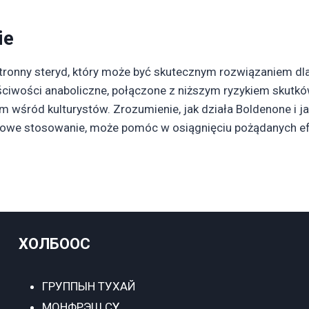
ie
ronny steryd, który może być skutecznym rozwiązaniem dl
aściwości anaboliczne, połączone z niższym ryzykiem skutk
wśród kulturystów. Zrozumienie, jak działa Boldenone i jak
nowe stosowanie, może pomóc w osiągnięciu pożądanych e
ХОЛБООС
ГРУППЫН ТУХАЙ
МОНФРЭШ СҮҮ