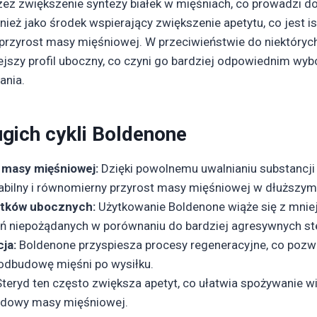
ez zwiększenie syntezy białek w mięśniach, co prowadzi do
nież jako środek wspierający zwiększenie apetytu, co jest i
 przyrost masy mięśniowej. W przeciwieństwie do niektóryc
jszy profil uboczny, co czyni go bardziej odpowiednim wy
ania.
ugich cykli Boldenone
 masy mięśniowej:
Dzięki powolnemu uwalnianiu substancji
bilny i równomierny przyrost masy mięśniowej w dłuższym 
utków ubocznych:
Użytkowanie Boldenone wiąże się z mnie
ań niepożądanych w porównaniu do bardziej agresywnych st
ja:
Boldenone przyspiesza procesy regeneracyjne, co pozwa
ą odbudowę mięśni po wysiłku.
teryd ten często zwiększa apetyt, co ułatwia spożywanie wię
udowy masy mięśniowej.