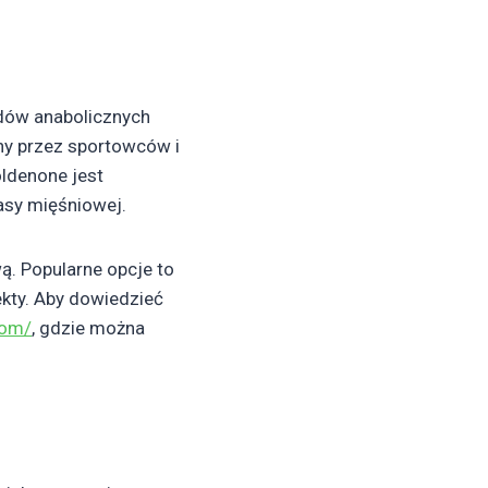
ydów anabolicznych
any przez sportowców i
ldenone jest
asy mięśniowej.
ą. Popularne opcje to
ekty. Aby dowiedzieć
com/
, gdzie można