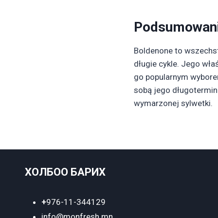
Podsumowan
Boldenone to wszechst
długie cykle. Jego wł
go popularnym wyborem 
sobą jego długotermi
wymarzonej sylwetki.
ХОЛБОО БАРИХ
+
976-11-344129
info@monfresh.mn