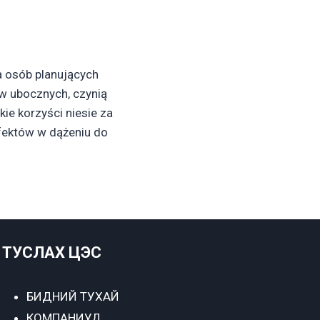
a osób planujących
ów ubocznych, czynią
ie korzyści niesie za
fektów w dążeniu do
ТУСЛАХ ЦЭС
БИДНИЙ ТУХАЙ
КОМПАНИУД