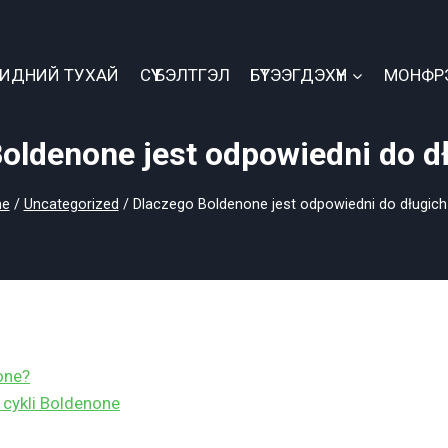
БИДНИЙ ТУХАЙ
СҮҮ БЭЛТГЭЛ
БҮТЭЭГДЭХҮҮН
МОНФР
oldenone jest odpowiedni do dł
e
/
Uncategorized
/
Dlaczego Boldenone jest odpowiedni do długich 
one?
 cykli Boldenone