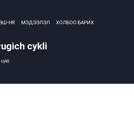
ЭШ-HR
МЭДЭЭЛЭЛ
ХОЛБОО БАРИХ
ugich cykli
cykli