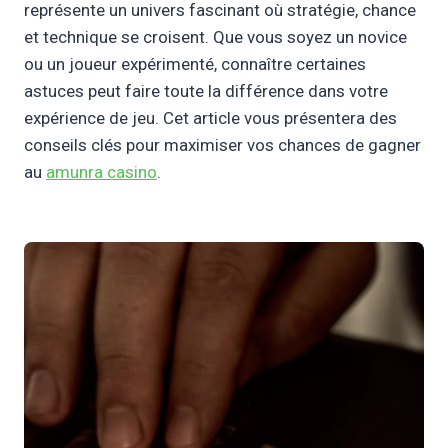
représente un univers fascinant où stratégie, chance
et technique se croisent. Que vous soyez un novice
ou un joueur expérimenté, connaître certaines
astuces peut faire toute la différence dans votre
expérience de jeu. Cet article vous présentera des
conseils clés pour maximiser vos chances de gagner
au
amunra casino
.