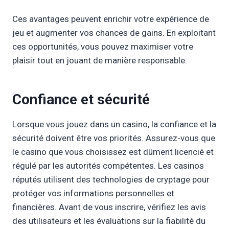
Ces avantages peuvent enrichir votre expérience de
jeu et augmenter vos chances de gains. En exploitant
ces opportunités, vous pouvez maximiser votre
plaisir tout en jouant de manière responsable.
Confiance et sécurité
Lorsque vous jouez dans un casino, la confiance et la
sécurité doivent être vos priorités. Assurez-vous que
le casino que vous choisissez est dûment licencié et
régulé par les autorités compétentes. Les casinos
réputés utilisent des technologies de cryptage pour
protéger vos informations personnelles et
financières. Avant de vous inscrire, vérifiez les avis
des utilisateurs et les évaluations sur la fiabilité du