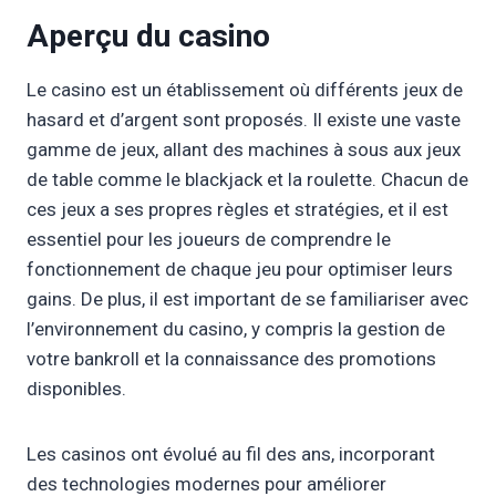
Aperçu du casino
Le casino est un établissement où différents jeux de
hasard et d’argent sont proposés. Il existe une vaste
gamme de jeux, allant des machines à sous aux jeux
de table comme le blackjack et la roulette. Chacun de
ces jeux a ses propres règles et stratégies, et il est
essentiel pour les joueurs de comprendre le
fonctionnement de chaque jeu pour optimiser leurs
gains. De plus, il est important de se familiariser avec
l’environnement du casino, y compris la gestion de
votre bankroll et la connaissance des promotions
disponibles.
Les casinos ont évolué au fil des ans, incorporant
des technologies modernes pour améliorer