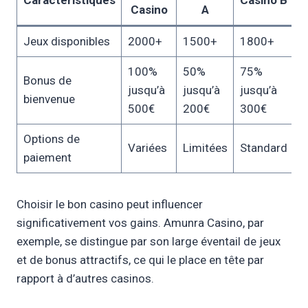
Casino
A
Jeux disponibles
2000+
1500+
1800+
100%
50%
75%
Bonus de
jusqu’à
jusqu’à
jusqu’à
bienvenue
500€
200€
300€
Options de
Variées
Limitées
Standard
paiement
Choisir le bon casino peut influencer
significativement vos gains. Amunra Casino, par
exemple, se distingue par son large éventail de jeux
et de bonus attractifs, ce qui le place en tête par
rapport à d’autres casinos.