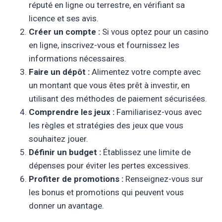
réputé en ligne ou terrestre, en vérifiant sa
licence et ses avis.
Créer un compte :
Si vous optez pour un casino
en ligne, inscrivez-vous et fournissez les
informations nécessaires.
Faire un dépôt :
Alimentez votre compte avec
un montant que vous êtes prêt à investir, en
utilisant des méthodes de paiement sécurisées.
Comprendre les jeux :
Familiarisez-vous avec
les règles et stratégies des jeux que vous
souhaitez jouer.
Définir un budget :
Établissez une limite de
dépenses pour éviter les pertes excessives.
Profiter de promotions :
Renseignez-vous sur
les bonus et promotions qui peuvent vous
donner un avantage.