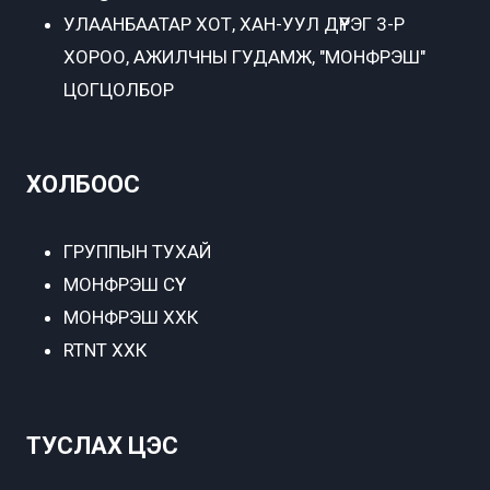
УЛААНБААТАР ХОТ,
ХАН-УУЛ ДҮҮРЭГ 3-Р
ХОРОО, АЖИЛЧНЫ ГУДАМЖ, "МОНФРЭШ"
ЦОГЦОЛБОР
ХОЛБООС
ГРУППЫН ТУХАЙ
МОНФРЭШ СҮҮ
МОНФРЭШ ХХК
RTNT ХХК
ТУСЛАХ ЦЭС