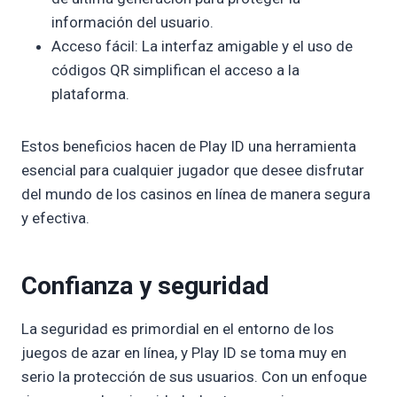
información del usuario.
Acceso fácil: La interfaz amigable y el uso de
códigos QR simplifican el acceso a la
plataforma.
Estos beneficios hacen de Play ID una herramienta
esencial para cualquier jugador que desee disfrutar
del mundo de los casinos en línea de manera segura
y efectiva.
Confianza y seguridad
La seguridad es primordial en el entorno de los
juegos de azar en línea, y Play ID se toma muy en
serio la protección de sus usuarios. Con un enfoque