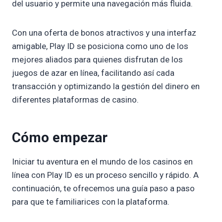
del usuario y permite una navegación más fluida.
Con una oferta de bonos atractivos y una interfaz
amigable, Play ID se posiciona como uno de los
mejores aliados para quienes disfrutan de los
juegos de azar en línea, facilitando así cada
transacción y optimizando la gestión del dinero en
diferentes plataformas de casino.
Cómo empezar
Iniciar tu aventura en el mundo de los casinos en
línea con Play ID es un proceso sencillo y rápido. A
continuación, te ofrecemos una guía paso a paso
para que te familiarices con la plataforma.