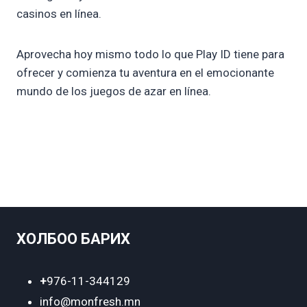
casinos en línea.
Aprovecha hoy mismo todo lo que Play ID tiene para
ofrecer y comienza tu aventura en el emocionante
mundo de los juegos de azar en línea.
ХОЛБОО БАРИХ
+
976-11-344129
info@monfresh.mn