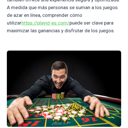
A medida que más personas se suman a los juegos
de azar en línea, comprender cómo
utilizar
https://playid-es.com/
puede ser clave para
maximizar las ganancias y disfrutar de los juegos.