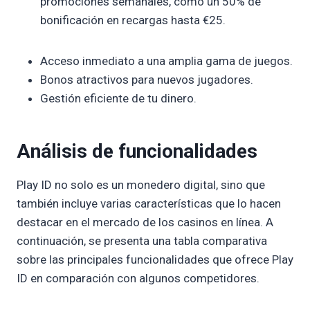
promociones semanales, como un 50% de
bonificación en recargas hasta €25.
Acceso inmediato a una amplia gama de juegos.
Bonos atractivos para nuevos jugadores.
Gestión eficiente de tu dinero.
Análisis de funcionalidades
Play ID no solo es un monedero digital, sino que
también incluye varias características que lo hacen
destacar en el mercado de los casinos en línea. A
continuación, se presenta una tabla comparativa
sobre las principales funcionalidades que ofrece Play
ID en comparación con algunos competidores.