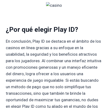
¿Por qué elegir Play ID?
En conclusión, Play ID se destaca en el ámbito de los
casinos en línea gracias a su enfoque en la
usabilidad, la seguridad y los beneficios atractivos
para los jugadores. Al combinar una interfaz intuitiva
con promociones generosas y un manejo eficiente
del dinero, logra ofrecer a los usuarios una
experiencia de juego inigualable. Si estás buscando
un método de pago que no solo simplifique tus
transacciones, sino que también te brinde la
oportunidad de maximizar tus ganancias, no dudes
en elegir Play ID como tu aliado en el mundo de los