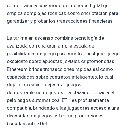
criptodivisa es una modo de moneda digital que
emplea complejas técnicas sobre encriptación para
garantizar y probar los transacciones financieras.
La tarima en ascenso combina tecnología de
avanzada con una gran amplia escala de
posibilidades de juego para mostrar cualquier juego
excelente sobre apuestas joviales criptomonedas.
Ethereum brinda transacciones rápidas así­ como
capacidades sobre contratos inteligentes, lo cual
deja a los casinos ejercitar juegos
demostrablemente justos desplazándolo hacia el
pelo pagos automáticos. ETH es profusamente
compatible, brindando a las jugadores acceso a una
diversidad de juegos así­ como promociones
basadas sobre DeFi.