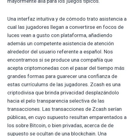
mayormente allá para los juegos tí­picos.
Una interfaz intuitiva y de cómodo trato asistencia a
cual las jugadores llegan a convertirse en focos de
luces vean a gusto con plataforma, añadiendo
además un competente asistencia de atención
alrededor del usuario referente a español. Nos
encontramos si se produce una compañía que
acepta criptomonedas con el pasar del tiempo más
grandes formas para guarecer una confianza de
estas currículums de las jugadores. Zcash es una
criptodivisa que brinda privacidad desplazándolo
hacia el pelo transparencia selectiva de las
transacciones. Las transacciones de Zcash serían
públicas, en cuyo supuesto resultan emparentados a
los sobre Bitcoin, o bien privadas, acerca de de
supuesto se ocultan de una blockchain. Una