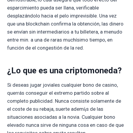
esparcimiento pueda ser llana, verificable
desplazándolo hacia el pelo imprevisible.
Una vez
que una blockchain confirma la obtención, las dinero
se envían sin intermediarios a tu billetera, a menudo
entre min. a una de raras muchísimo tiempo, en
función de el congestión de la red.
¿Lo que es una criptomoneda?
Si deseas jugar joviales cualquier bono de casino,
querrás conseguir el extremo partido sobre al
completo publicidad. Nunca consiste solamente de
el coste de su rebaja, suerte ademí¡s de las
situaciones asociadas a la novia. Cualquier bono
elevado nunca sirve de ninguna cosa en caso de que
los requisitos sobre envite resultan