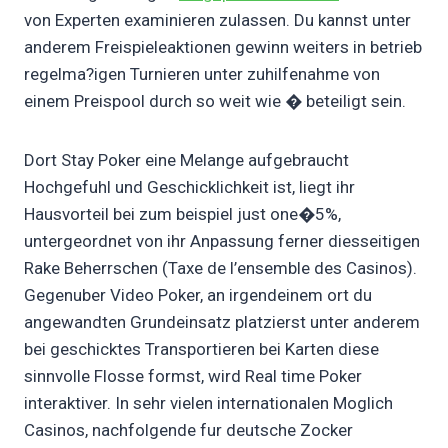
von Experten examinieren zulassen. Du kannst unter
anderem Freispieleaktionen gewinn weiters in betrieb
regelma?igen Turnieren unter zuhilfenahme von
einem Preispool durch so weit wie � beteiligt sein.
Dort Stay Poker eine Melange aufgebraucht
Hochgefuhl und Geschicklichkeit ist, liegt ihr
Hausvorteil bei zum beispiel just one�5%,
untergeordnet von ihr Anpassung ferner diesseitigen
Rake Beherrschen (Taxe de l’ensemble des Casinos).
Gegenuber Video Poker, an irgendeinem ort du
angewandten Grundeinsatz platzierst unter anderem
bei geschicktes Transportieren bei Karten diese
sinnvolle Flosse formst, wird Real time Poker
interaktiver. In sehr vielen internationalen Moglich
Casinos, nachfolgende fur deutsche Zocker