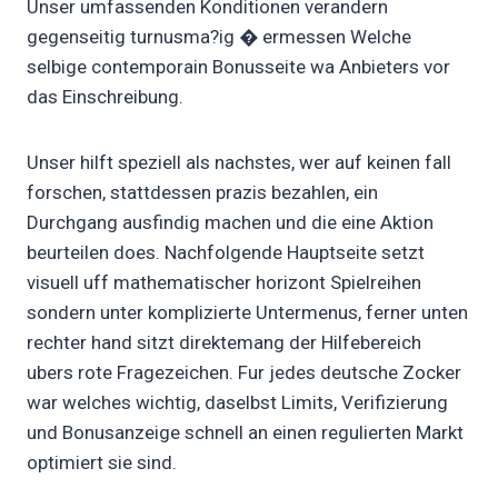
Unser umfassenden Konditionen verandern
gegenseitig turnusma?ig � ermessen Welche
selbige contemporain Bonusseite wa Anbieters vor
das Einschreibung.
Unser hilft speziell als nachstes, wer auf keinen fall
forschen, stattdessen prazis bezahlen, ein
Durchgang ausfindig machen und die eine Aktion
beurteilen does. Nachfolgende Hauptseite setzt
visuell uff mathematischer horizont Spielreihen
sondern unter komplizierte Untermenus, ferner unten
rechter hand sitzt direktemang der Hilfebereich
ubers rote Fragezeichen. Fur jedes deutsche Zocker
war welches wichtig, daselbst Limits, Verifizierung
und Bonusanzeige schnell an einen regulierten Markt
optimiert sie sind.