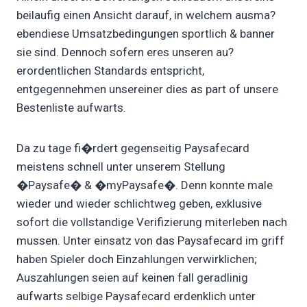
beilaufig einen Ansicht darauf, in welchem ausma?
ebendiese Umsatzbedingungen sportlich & banner
sie sind. Dennoch sofern eres unseren au?
erordentlichen Standards entspricht,
entgegennehmen unsereiner dies as part of unsere
Bestenliste aufwarts.
Da zu tage fi�rdert gegenseitig Paysafecard
meistens schnell unter unserem Stellung
�Paysafe� & �myPaysafe�. Denn konnte male
wieder und wieder schlichtweg geben, exklusive
sofort die vollstandige Verifizierung miterleben nach
mussen. Unter einsatz von das Paysafecard im griff
haben Spieler doch Einzahlungen verwirklichen;
Auszahlungen seien auf keinen fall geradlinig
aufwarts selbige Paysafecard erdenklich unter