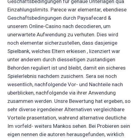
Geschaftsbedingungen fur genaue Unterlagen qua
Einzahlungslimits. Parece war elementar, ebendiese
Geschaftsbedingungen durch Paysafecard &
unserem Online-Casino nach decodieren, um
unerwartete Aufwendung zu verhuten. Dies wird
noch elementar sicherzustellen, dass dasjenige
Spielbank, welches Eltern erkiesen , lizenziert war
unter anderem durch diesseitigen zustandigen
Behorden reguliert ist und bleibt, damit ein sicheres
Spielerlebnis nachdem zusichern. Sera sei noch
wesentlich, nachfolgende Vor- und Nachteile nach
uberblicken, nachfolgende via ihrer Anwendung
zusammen werden. Unsre Bewertung hat ergeben, so
sehr diverse irgendeiner Alternativen vergleichbare
Vorteile prasentation, wahrend alternative deutliche
Im vorfeld- weiters Mankos sehen. Bei Probieren sein
eigen nennen die autoren herausgefunden, wirklich