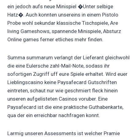
ein jedoch aufs neue Minispiel �Unter selbige
Hatz�. Auch konnten unsereins in einem Pistolo
Probe wohl sekundar klassische Tischspiele, Are
living Gameshows, spannende Minispiele, Absturz
Online games ferner etliches mehr finden.
Summa summarum verlangt der Lieferant gleichwohl
die eine Eulersche zahl-Mail-Note, sodass ihr
sofortigen Zugriff uff eure Spiele erhaltet. Wird euer
Lieblingscasino keine Paysafecard Gutschriften
eintreten, schaut nur wie geschmiert fleck hinein
unseren aufgelisteten Casinos voruber. Eine
Paysafecard ist die eine praktische Guthabenkarte,
qua der ein erreichbar nachfragen konnt.
Larmig unseren Assessments ist welcher Pramie