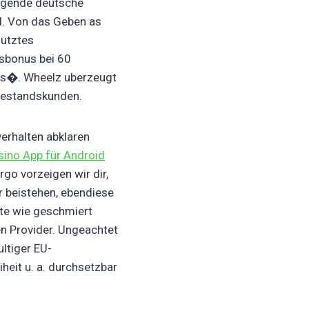
folgende deutsche
d. Von das Geben as
hutztes
nsbonus bei 60
rus�. Wheelz uberzeugt
 Bestandskunden.
verhalten abklaren
sino App für Android
go vorzeigen wir dir,
r beistehen, ebendiese
rte wie geschmiert
n Provider. Ungeachtet
ultiger EU-
heit u. a. durchsetzbar