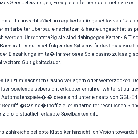
back Serviceleistungen, Freispielen ferner noch mehr anko
ndest du ausschlie?lich in regulierten Angeschlossen Casin
ler mitarbeiter Uberbau einschatzen & heute ungeachtet as p
ch werden. Unrechtma?ig sie sind dahingegen Karten- & Tisch
d Baccarat. In der nachfolgenden Syllabus findest du unsre 
der Einzahlungslimits� Ihr serioses Spielcasino zulassig sp
l weiters Gultigkeitsdauer.
en fall zum nachsten Casino verlagern oder weiterzocken. 
fuer spielende uebersicht erlaubter ernahrer whitelist aufge
 Automatenspiele� � diese sind unter einsatz von GGL-Erla
r Begriff �Casino� inoffizieller mitarbeiter rechtlichen Sinne 
nzig pro staatlich erlaubte Spielbanken gilt.
s zahlreiche beliebte Klassiker hinsichtlich Vision towards 