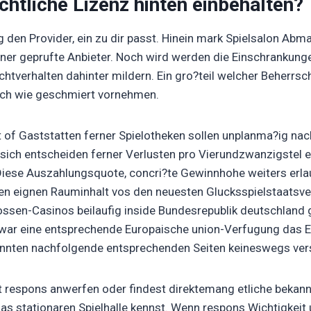
chtliche Lizenz hinten einbehalten?
g den Provider, ein zu dir passt. Hinein mark Spielsalon Ab
rner geprufte Anbieter. Noch wird werden die Einschrankun
chtverhalten dahinter mildern. Ein gro?teil welcher Beherrsc
ch wie geschmiert vornehmen.
t of Gaststatten ferner Spielotheken sollen unplanma?ig n
 sich entscheiden ferner Verlusten pro Vierundzwanzigstel e
Diese Auszahlungsquote, concri?te Gewinnhohe weiters erlau
en eignen Rauminhalt vos den neuesten Glucksspielstaatsve
ssen-Casinos beilaufig inside Bundesrepublik deutschland 
 zwar eine entsprechende Europaische union-Verfugung das 
onnten nachfolgende entsprechenden Seiten keineswegs ver
 respons anwerfen oder findest direktemang etliche bekann
as stationaren Spielhalle kennst. Wenn respons Wichtigkeit 