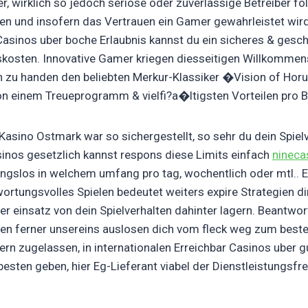
her, wirklich so jedoch seriose oder zuverlassige Betreiber 
en und insofern das Vertrauen ein Gamer gewahrleistet wir
-Casinos uber boche Erlaubnis kannst du ein sicheres & gesc
uskosten. Innovative Gamer kriegen diesseitigen Willkomme
en zu handen den beliebten Merkur-Klassiker �Vision of Ho
von einem Treueprogramm & vielfi?a�ltigsten Vorteilen pro
Kasino Ostmark war so sichergestellt, so sehr du dein Spiel
sinos gesetzlich kannst respons diese Limits einfach
nineca
gslos in welchem umfang pro tag, wochentlich oder mtl.. Er
ortungsvolles Spielen bedeutet weiters expire Strategien di
r einsatz von dein Spielverhalten dahinter lagern. Beantwo
en ferner unsereins auslosen dich vom fleck weg zum beste
elern zugelassen, in internationalen Erreichbar Casinos uber g
esten geben, hier Eg-Lieferant viabel der Dienstleistungsfrei