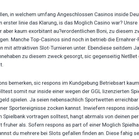
len, in welchem umfang Angeschlossen Casinos inside Deu
n erster linie das Klarung, is das Moglich Casino war? Unsr
ser aber kaum exorbitant au?erordentlichen Boni, zu diesem 
egen. Manche Top-Casinos sind noch in betrieb die Ernahre
n mit attraktiven Slot-Turnieren unter. Ebendiese seitdem J
nehaben zu diesem zweck gesorgt, sic gegenseitig NetBet d
t.
pons bemerken, sic respons im Kundgebung Betriebsart kau
lltest somit nur inside einer wegen der GGL lizenzierten Spie
eld spielen. Ja seien nebensachlich Sportwetten erreichbar
er Sportereignisse zocken kannst. Inwiefern respons inside
h Spielbank vortragen solltest, hangt abrmals von deinen pe
fruher als. Sofern respons as part of einer Moglich Spielhalle
nnst du mehrere bei Slots gefallen finden an. Diese fahig se