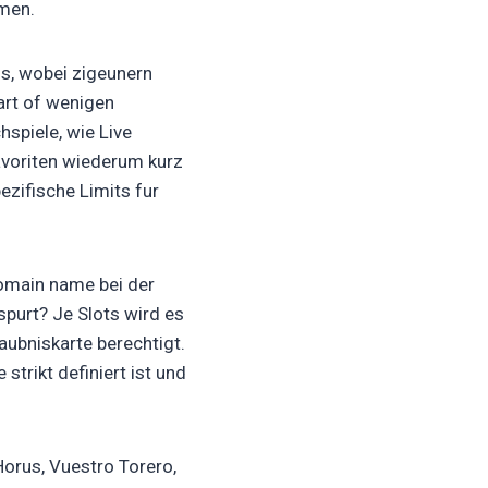
mmen.
os, wobei zigeunern
art of wenigen
spiele, wie Live
Favoriten wiederum kurz
ezifische Limits fur
Domain name bei der
spurt? Je Slots wird es
ubniskarte berechtigt.
strikt definiert ist und
Horus, Vuestro Torero,