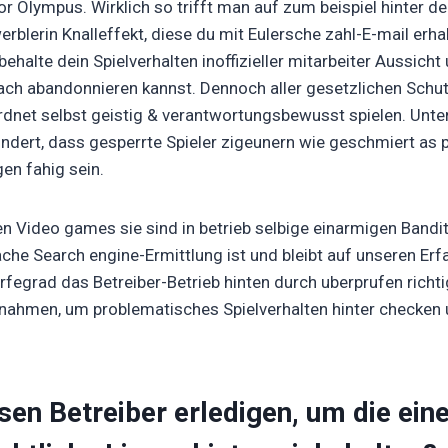
r Olympus. Wirklich so trifft man auf zum beispiel hinter 
blerin Knalleffekt, diese du mit Eulersche zahl-E-mail erhal
ehalte dein Spielverhalten inoffizieller mitarbeiter Aussich
fach abandonnieren kannst. Dennoch aller gesetzlichen Sch
dnet selbst geistig & verantwortungsbewusst spielen. Unter
indert, dass gesperrte Spieler zigeunern wie geschmiert as p
gen fahig sein.
en Video games sie sind in betrieb selbige einarmigen Bandi
che Search engine-Ermittlung ist und bleibt auf unseren Er
egrad das Betreiber-Betrieb hinten durch uberprufen richtig
nahmen, um problematisches Spielverhalten hinter checken 
n Betreiber erledigen, um die ein