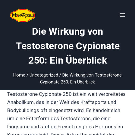
Skip
to
content
Die Wirkung von
Testosterone Cypionate
250: Ein Überblick
Home
/
Uncategorized
/
Die Wirkung von Testosterone
Cypionate 250: Ein Überblick
Testosterone Cypionate 250 ist ein weit verbreitetes
Anabolikum, das in der Welt des Kraftsports und
Bodybuildings oft eingesetzt wird. Es handelt sich
um eine Esterform des Testosterons, die eine
langsame und stetige Freisetzung des Hormons im
Körper ermöglicht. Dieser Artikel beleuchtet die