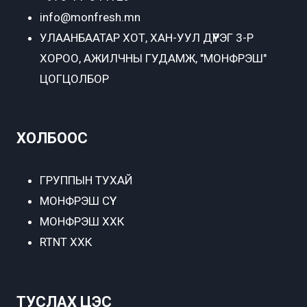
info@monfresh.mn
УЛААНБААТАР ХОТ,
ХАН-УУЛ ДҮҮРЭГ 3-Р
ХОРОО, АЖИЛЧНЫ ГУДАМЖ, "МОНФРЭШ"
ЦОГЦОЛБОР
ХОЛБООС
ГРУППЫН ТУХАЙ
МОНФРЭШ СҮҮ
МОНФРЭШ ХХК
RTNT ХХК
ТУСЛАХ ЦЭС