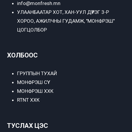
info@monfresh.mn
УЛААНБААТАР ХОТ,
ХАН-УУЛ ДҮҮРЭГ 3-Р
ХОРОО, АЖИЛЧНЫ ГУДАМЖ, "МОНФРЭШ"
ЦОГЦОЛБОР
ХОЛБООС
ГРУППЫН ТУХАЙ
МОНФРЭШ СҮҮ
МОНФРЭШ ХХК
RTNT ХХК
ТУСЛАХ ЦЭС