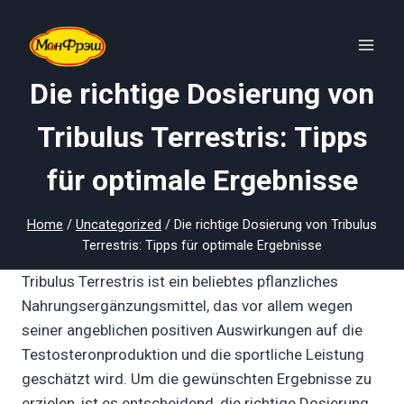
Skip
to
content
Die richtige Dosierung von
Tribulus Terrestris: Tipps
für optimale Ergebnisse
Home
/
Uncategorized
/
Die richtige Dosierung von Tribulus
Terrestris: Tipps für optimale Ergebnisse
Tribulus Terrestris ist ein beliebtes pflanzliches
Nahrungsergänzungsmittel, das vor allem wegen
seiner angeblichen positiven Auswirkungen auf die
Testosteronproduktion und die sportliche Leistung
geschätzt wird. Um die gewünschten Ergebnisse zu
erzielen, ist es entscheidend, die richtige Dosierung