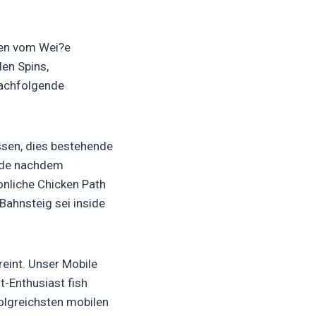
hen vom Wei?e
en Spins,
nachfolgende
ssen, dies bestehende
orde nachdem
nliche Chicken Path
ahnsteig sei inside
eint. Unser Mobile
t-Enthusiast fish
olgreichsten mobilen