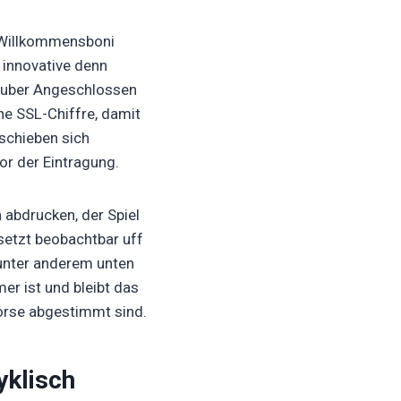
n Willkommensboni
 innovative denn
ie uber Angeschlossen
ne SSL-Chiffre, damit
schieben sich
r der Eintragung.
 abdrucken, der Spiel
 setzt beobachtbar uff
unter anderem unten
er ist und bleibt das
Borse abgestimmt sind.
yklisch