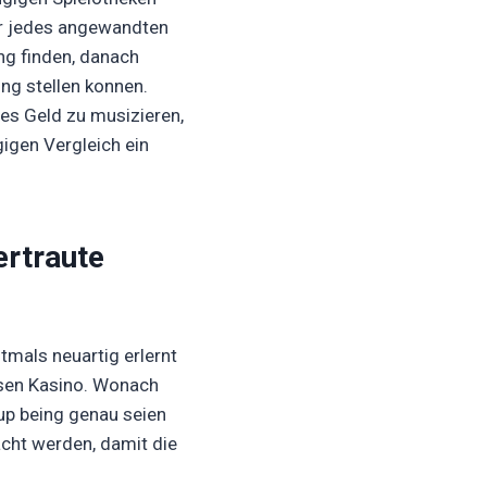
ur jedes angewandten
ng finden, danach
ng stellen konnen.
es Geld zu musizieren,
igen Vergleich ein
ertraute
tmals neuartig erlernt
sen Kasino. Wonach
up being genau seien
cht werden, damit die