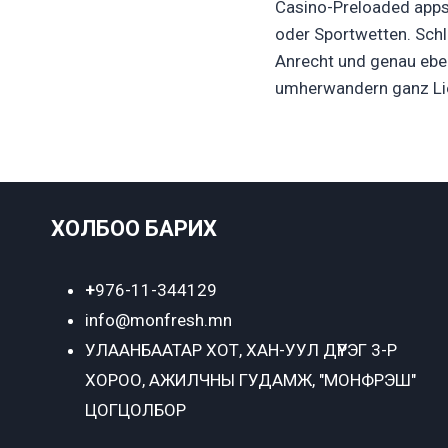
Casino-Preloaded apps f
oder Sportwetten. Schl
Anrecht und genau eben
umherwandern ganz Lief
ХОЛБОО БАРИХ
+
976-11-344129
info@monfresh.mn
УЛААНБААТАР ХОТ,
ХАН-УУЛ ДҮҮРЭГ 3-Р
ХОРОО, АЖИЛЧНЫ ГУДАМЖ, "МОНФРЭШ"
ЦОГЦОЛБОР