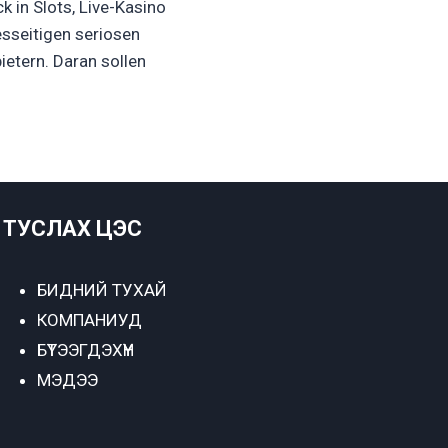
k in Slots, Live-Kasino
esseitigen seriosen
ietern. Daran sollen
ТУСЛАХ ЦЭС
БИДНИЙ ТУХАЙ
КОМПАНИУД
БҮТЭЭГДЭХҮҮН
МЭДЭЭ