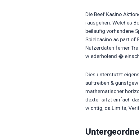
Die Beef Kasino Aktion
rausgehen. Welches Bon
beilaufig vorhandene Sp
Spielcasino as part of
Nutzerdaten ferner Tra
wiederholend � einsch
Dies unterstutzt eigens
auftreiben & gunstgewer
mathematischer horizo
dexter sitzt einfach d
wichtig, da Limits, Ve
Untergeordnet