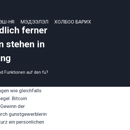
ЭШ-HR
МЭДЭЭЛЭЛ
ХОЛБОО БАРИХ
dlich ferner
n stehen in
ung
nd Funktionen auf den fu?
en wie gleichfalls
egel. Bitcoin
n Gewinn der
urch gunstgewerblerin
urz ein personlichen