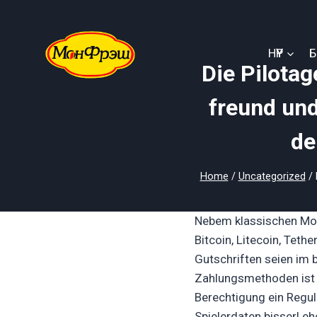
Skip
to
content
НҮҮР
Die Pilotag
freund und
de
Home
/
Uncategorized
/
Nebem klassischen Mog
Bitcoin, Litecoin, Teth
Gutschriften seien im 
Zahlungsmethoden ist d
Berechtigung ein Regul
Spielerdaten bisserl e