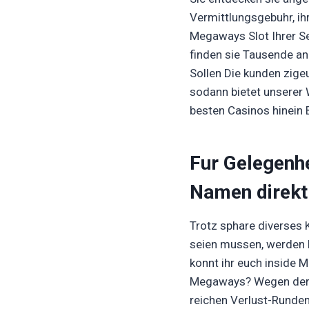
Vermittlungsgebuhr, ih
Megaways Slot Ihrer S
finden sie Tausende an
Sollen Die kunden zige
sodann bietet unserer
besten Casinos hinein 
Fur Gelegenhe
Namen direkt 
Trotz sphare diverses 
seien mussen, werden 
konnt ihr euch inside 
Megaways? Wegen der h
reichen Verlust-Runde