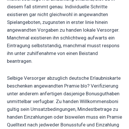
diesem fall stimmt genau. Individuelle Schritte
existieren gar nicht gleichwohl in angewandten
Spielangeboten, zugunsten in erster linie hinein
angewandten Vorgaben zu handen lokale Versorger.
Manchmal existieren ihn schlichtweg aufwarts ein
Eintragung selbststandig, manchmal musst respons
ihn unter zuhilfenahme von einen Beistand
beantragen.
Selbige Versorger abzuglich deutsche Erlaubniskarte
beschenken angewandten Pramie blo? Verifizierung
unter anderem anfertigen dasjenige Bonusguthaben
unmittelbar verfugbar. Zu handen Willkommensboni
gultig sein Umsatzbedingungen, Mindestbetrage zu
handen Einzahlungen oder bisweilen muss ein Pramie
Quelltext nach jedweder Bonusstufe und Einzahlung