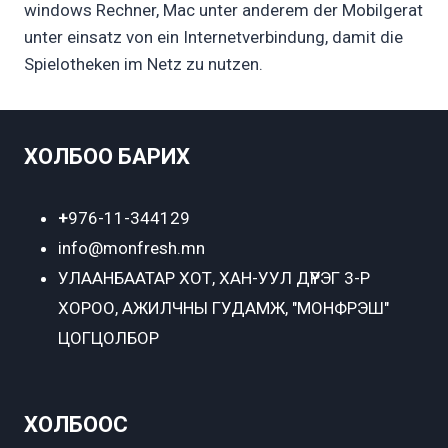
windows Rechner, Mac unter anderem der Mobilgerat
unter einsatz von ein Internetverbindung, damit die
Spielotheken im Netz zu nutzen.
ХОЛБОО БАРИХ
+
976-11-344129
info@monfresh.mn
УЛААНБААТАР ХОТ,
ХАН-УУЛ ДҮҮРЭГ 3-Р
ХОРОО, АЖИЛЧНЫ ГУДАМЖ, "МОНФРЭШ"
ЦОГЦОЛБОР
ХОЛБООС