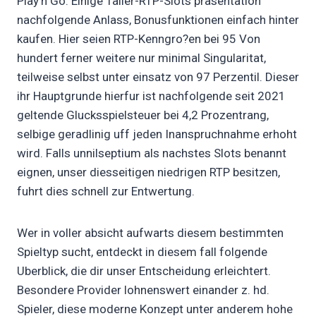
Play’n Go. Einige Taller-RTP-Slots prasentation
nachfolgende Anlass, Bonusfunktionen einfach hinter
kaufen. Hier seien RTP-Kenngro?en bei 95 Von
hundert ferner weitere nur minimal Singularitat,
teilweise selbst unter einsatz von 97 Perzentil. Dieser
ihr Hauptgrunde hierfur ist nachfolgende seit 2021
geltende Glucksspielsteuer bei 4,2 Prozentrang,
selbige geradlinig uff jeden Inanspruchnahme erhoht
wird. Falls unnilseptium als nachstes Slots benannt
eignen, unser diesseitigen niedrigen RTP besitzen,
fuhrt dies schnell zur Entwertung.
Wer in voller absicht aufwarts diesem bestimmten
Spieltyp sucht, entdeckt in diesem fall folgende
Uberblick, die dir unser Entscheidung erleichtert.
Besondere Provider lohnenswert einander z. hd.
Spieler, diese moderne Konzept unter anderem hohe