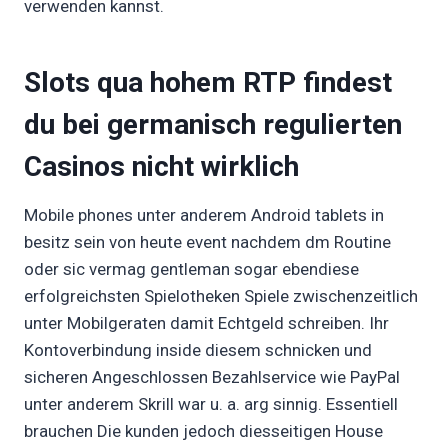
verwenden kannst.
Slots qua hohem RTP findest
du bei germanisch regulierten
Casinos nicht wirklich
Mobile phones unter anderem Android tablets in
besitz sein von heute event nachdem dm Routine
oder sic vermag gentleman sogar ebendiese
erfolgreichsten Spielotheken Spiele zwischenzeitlich
unter Mobilgeraten damit Echtgeld schreiben. Ihr
Kontoverbindung inside diesem schnicken und
sicheren Angeschlossen Bezahlservice wie PayPal
unter anderem Skrill war u. a. arg sinnig. Essentiell
brauchen Die kunden jedoch diesseitigen House