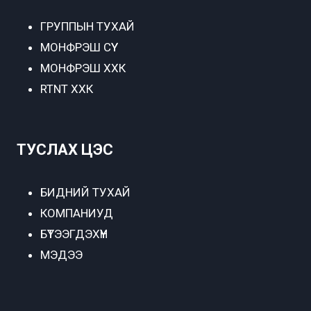
ГРУППЫН ТУХАЙ
МОНФРЭШ СҮҮ
МОНФРЭШ ХХК
RTNT ХХК
ТУСЛАХ ЦЭС
БИДНИЙ ТУХАЙ
КОМПАНИУД
БҮТЭЭГДЭХҮҮН
МЭДЭЭ