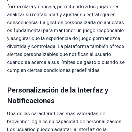
forma clara y concisa, permitiendo a los jugadores
analizar su rentabilidad y ajustar su estrategia en
consecuencia. La gestión personalizada de apuestas
es fundamental para mantener un juego responsable
y asegurar que la experiencia de juego permanezca
divertida y controlada. La plataforma también ofrece
alertas personalizables que notifican al usuario
cuando se acerca a sus límites de gasto o cuando se
cumplen ciertas condiciones predefinidas.
Personalización de la Interfaz y
Notificaciones
Una de las características más valoradas de
browinner login es su capacidad de personalización.
Los usuarios pueden adaptar la interfaz de la