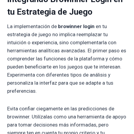
tu Estrategia de Juego
La implementación de
browinner login
en tu
estrategia de juego no implica reemplazar tu
intuición o experiencia, sino complementarla con
herramientas analíticas avanzadas. El primer paso es
comprender las funciones de la plataforma y cómo
pueden beneficiarte en los juegos que te interesan.
Experimenta con diferentes tipos de análisis y
personaliza la interfaz para que se adapte a tus
preferencias.
Evita confiar ciegamente en las predicciones de
browinner. Utilízalas como una herramienta de apoyo
para tomar decisiones más informadas, pero
siempre ten en cuenta tu propio criterio y tu