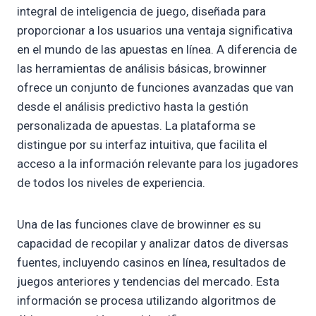
integral de inteligencia de juego, diseñada para
proporcionar a los usuarios una ventaja significativa
en el mundo de las apuestas en línea. A diferencia de
las herramientas de análisis básicas, browinner
ofrece un conjunto de funciones avanzadas que van
desde el análisis predictivo hasta la gestión
personalizada de apuestas. La plataforma se
distingue por su interfaz intuitiva, que facilita el
acceso a la información relevante para los jugadores
de todos los niveles de experiencia.
Una de las funciones clave de browinner es su
capacidad de recopilar y analizar datos de diversas
fuentes, incluyendo casinos en línea, resultados de
juegos anteriores y tendencias del mercado. Esta
información se procesa utilizando algoritmos de