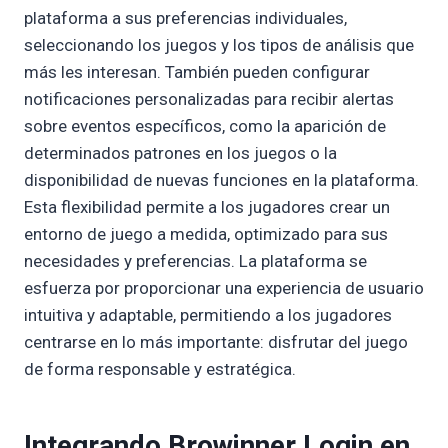
plataforma a sus preferencias individuales,
seleccionando los juegos y los tipos de análisis que
más les interesan. También pueden configurar
notificaciones personalizadas para recibir alertas
sobre eventos específicos, como la aparición de
determinados patrones en los juegos o la
disponibilidad de nuevas funciones en la plataforma.
Esta flexibilidad permite a los jugadores crear un
entorno de juego a medida, optimizado para sus
necesidades y preferencias. La plataforma se
esfuerza por proporcionar una experiencia de usuario
intuitiva y adaptable, permitiendo a los jugadores
centrarse en lo más importante: disfrutar del juego
de forma responsable y estratégica.
Integrando Browinner Login en