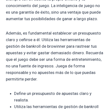
conocimiento del juego. La inteligencia de juego no
es una garantía de éxito, sino una ventaja que puede
aumentar tus posibilidades de ganar a largo plazo.
Además, es fundamental establecer un presupuesto
claro y ceñirse a él. Utiliza las herramientas de
gestión de bankroll de browinner para rastrear tus
apuestas y evitar gastar demasiado dinero. Recuerda
que el juego debe ser una forma de entretenimiento,
no una fuente de ingresos. Juega de forma
responsable y no apuestes más de lo que puedas
permitirte perder.
Define un presupuesto de apuestas claro y
realista.
Utiliza las herramientas de gestión de bankroll