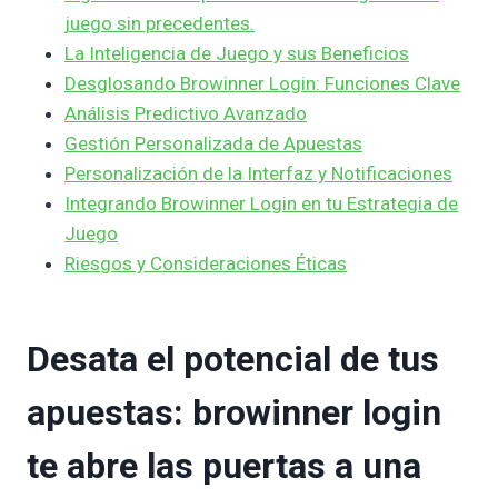
juego sin precedentes.
La Inteligencia de Juego y sus Beneficios
Desglosando Browinner Login: Funciones Clave
Análisis Predictivo Avanzado
Gestión Personalizada de Apuestas
Personalización de la Interfaz y Notificaciones
Integrando Browinner Login en tu Estrategia de
Juego
Riesgos y Consideraciones Éticas
Desata el potencial de tus
apuestas: browinner login
te abre las puertas a una