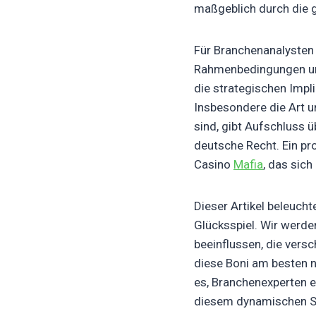
maßgeblich durch die g
Für Branchenanalysten
Rahmenbedingungen uner
die strategischen Impl
Insbesondere die Art 
sind, gibt Aufschluss 
deutsche Recht. Ein pro
Casino
Mafia
, das sich
Dieser Artikel beleuc
Glücksspiel. Wir werde
beeinflussen, die vers
diese Boni am besten n
es, Branchenexperten ei
diesem dynamischen Se