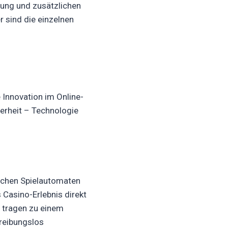
lung und zusätzlichen
r sind die einzelnen
 Innovation im Online-
herheit – Technologie
ischen Spielautomaten
s Casino-Erlebnis direkt
n tragen zu einem
 reibungslos