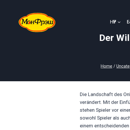
Skip
to
content
НҮҮР
Der Wi
Home
/
Uncate
Die Landschaft des Onl
verändert. Mit der Ei
stehen Spieler vor ein
sowohl Spieler als auc
einem entscheidenden F