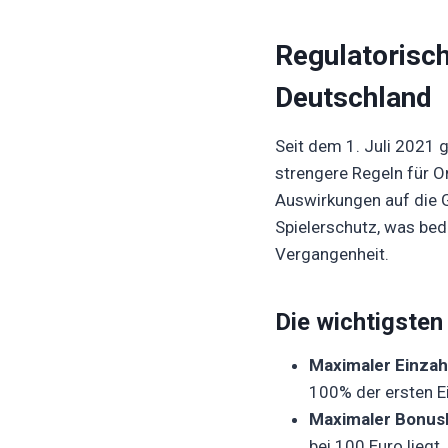
Regulatorisc
Deutschland
Seit dem 1. Juli 2021 
strengere Regeln für O
Auswirkungen auf die 
Spielerschutz, was bed
Vergangenheit.
Die wichtigsten
Maximaler Einza
100% der ersten Ei
Maximaler Bonus
bei 100 Euro liegt.