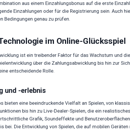
mbination aus einem Einzahlungsbonus auf die erste Einzah
gende Einzahlungen oder für die Registrierung sein. Auch hie
n Bedingungen genau zu prüfen.
 Technologie im Online-Glücksspiel
wicklung ist ein treibender Faktor für das Wachstum und die
pielentwicklung über die Zahlungsabwicklung bis hin zur Sic
eine entscheidende Rolle.
g und -erlebnis
 bieten eine beeindruckende Vielfalt an Spielen, von klass
nktionen bis hin zu Live-Dealer-Spielen, die ein realistische
rtschrittliche Grafik, Soundeffekte und Benutzeroberfläche
s bei. Die Entwicklung von Spielen, die auf mobilen Geräten