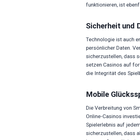
funktionieren, ist eben
Sicherheit und
Technologie ist auch e
persönlicher Daten. Ve
sicherzustellen, dass 
setzen Casinos auf for
die Integrität des Spie
Mobile Glückssp
Die Verbreitung von Sm
Online-Casinos investie
Spielerlebnis auf jede
sicherzustellen, dass 