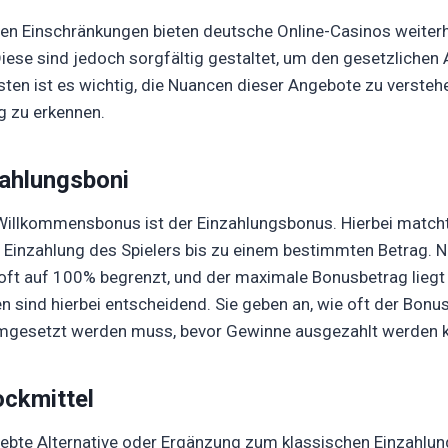
hen Einschränkungen bieten deutsche Online-Casinos weiterhi
ese sind jedoch sorgfältig gestaltet, um den gesetzlichen
sten ist es wichtig, die Nuancen dieser Angebote zu versteh
g zu erkennen.
zahlungsboni
Willkommensbonus ist der Einzahlungsbonus. Hierbei matcht
 Einzahlung des Spielers bis zu einem bestimmten Betrag. 
 oft auf 100% begrenzt, und der maximale Bonusbetrag liegt
 sind hierbei entscheidend. Sie geben an, wie oft der Bon
umgesetzt werden muss, bevor Gewinne ausgezahlt werden 
ockmittel
eliebte Alternative oder Ergänzung zum klassischen Einzahlun