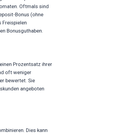
tomaten. Oftmals sind
-Deposit-Bonus (ohne
 Freispielen
inen Bonusguthaben.
einen Prozentsatz ihrer
nd oft weniger
er bewertet. Sie
ndskunden angeboten
mbinieren. Dies kann