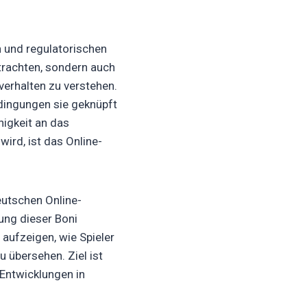
 und regulatorischen
trachten, sondern auch
verhalten zu verstehen.
dingungen sie geknüpft
higkeit an das
wird, ist das Online-
eutschen Online-
ung dieser Boni
aufzeigen, wie Spieler
 übersehen. Ziel ist
 Entwicklungen in