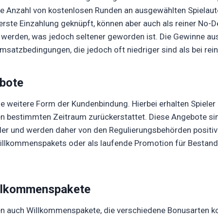
te Anzahl von kostenlosen Runden an ausgewählten Spielau
e erste Einzahlung geknüpft, können aber auch als reiner No
werden, was jedoch seltener geworden ist. Die Gewinne aus
Umsatzbedingungen, die jedoch oft niedriger sind als bei re
bote
e weitere Form der Kundenbindung. Hierbei erhalten Spieler 
en bestimmten Zeitraum zurückerstattet. Diese Angebote si
ieler und werden daher von den Regulierungsbehörden positiv
 Willkommenspakets oder als laufende Promotion für Besta
illkommenspakete
en auch Willkommenspakete, die verschiedene Bonusarten ko