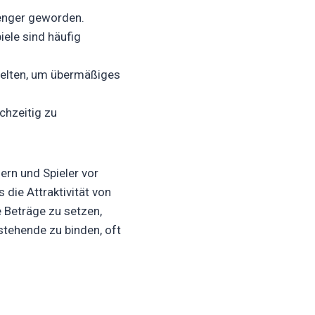
enger geworden.
ele sind häufig
gelten, um übermäßiges
chzeitig zu
ern und Spieler vor
die Attraktivität von
 Beträge zu setzen,
tehende zu binden, oft