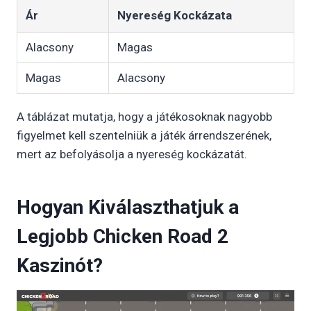
Ár
Nyereség Kockázata
Alacsony
Magas
Magas
Alacsony
A táblázat mutatja, hogy a játékosoknak nagyobb
figyelmet kell szentelniük a játék árrendszerének,
mert az befolyásolja a nyereség kockázatát.
Hogyan Kiválaszthatjuk a
Legjobb Chicken Road 2
Kaszinót?