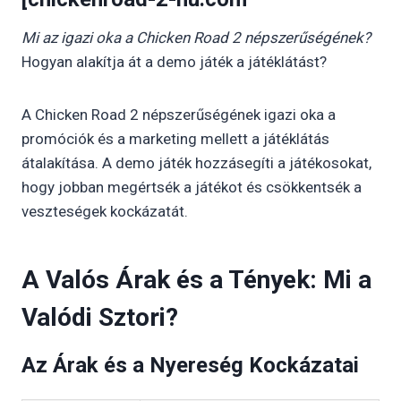
Mi az igazi oka a Chicken Road 2 népszerűségének?
Hogyan alakítja át a demo játék a játéklátást?
A Chicken Road 2 népszerűségének igazi oka a
promóciók és a marketing mellett a játéklátás
átalakítása. A demo játék hozzásegíti a játékosokat,
hogy jobban megértsék a játékot és csökkentsék a
veszteségek kockázatát.
A Valós Árak és a Tények: Mi a
Valódi Sztori?
Az Árak és a Nyereség Kockázatai