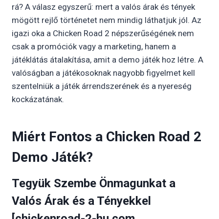
rá? A válasz egyszerű: mert a valós árak és tények
mögött rejlő történetet nem mindig láthatjuk jól. Az
igazi oka a Chicken Road 2 népszerűségének nem
csak a promóciók vagy a marketing, hanem a
játéklátás átalakítása, amit a demo játék hoz létre. A
valóságban a játékosoknak nagyobb figyelmet kell
szentelniük a játék árrendszerének és a nyereség
kockázatának.
Miért Fontos a Chicken Road 2
Demo Játék?
Tegyük Szembe Önmagunkat a
Valós Árak és a Tényekkel
[
chickenroad-2-hu.com