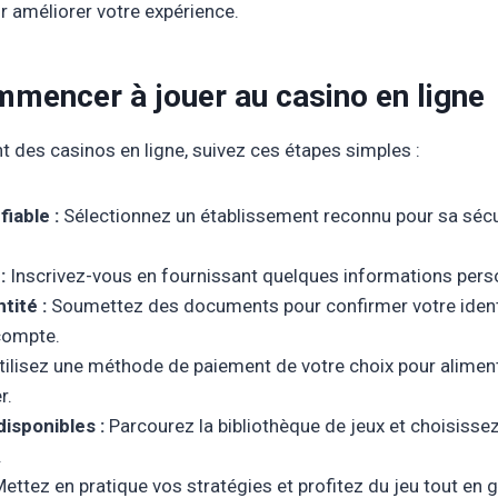
r améliorer votre expérience.
encer à jouer au casino en ligne
t des casinos en ligne, suivez ces étapes simples :
fiable :
Sélectionnez un établissement reconnu pour sa sécuri
.
:
Inscrivez-vous en fournissant quelques informations pers
tité :
Soumettez des documents pour confirmer votre identit
compte.
ilisez une méthode de paiement de votre choix pour alimen
r.
disponibles :
Parcourez la bibliothèque de jeux et choisisse
.
ettez en pratique vos stratégies et profitez du jeu tout en g