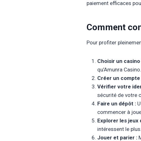
paiement efficaces pou
Comment comm
Pour profiter pleinemen
Choisir un casino 
qu’Amunra Casino
Créer un compte 
Vérifier votre iden
sécurité de votre 
Faire un dépôt :
Ut
commencer à joue
Explorer les jeux 
intéressent le plus
Jouer et parier :
M