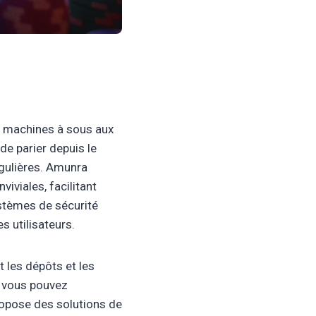
s machines à sous aux
de parier depuis le
égulières. Amunra
iviales, facilitant
ystèmes de sécurité
s utilisateurs.
 les dépôts et les
, vous pouvez
ropose des solutions de