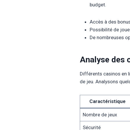
budget.
Accès à des bonus 
Possibilité de jou
De nombreuses opt
Analyse des c
Différents casinos en l
de jeu. Analysons quel
Caractéristique
Nombre de jeux
Sécurité