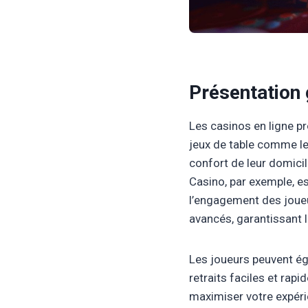
Présentation 
Les casinos en ligne p
jeux de table comme le 
confort de leur domici
Casino, par exemple, es
l’engagement des joueu
avancés, garantissant l
Les joueurs peuvent ég
retraits faciles et ra
maximiser votre expéri