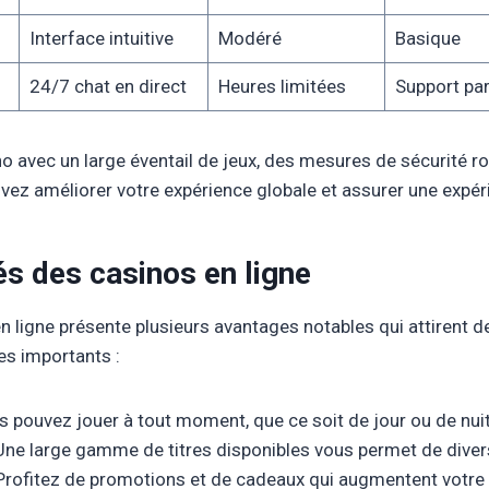
Interface intuitive
Modéré
Basique
24/7 chat en direct
Heures limitées
Support pa
o avec un large éventail de jeux, des mesures de sécurité ro
uvez améliorer votre expérience globale et assurer une expér
s des casinos en ligne
n ligne présente plusieurs avantages notables qui attirent 
es importants :
us pouvez jouer à tout moment, que ce soit de jour ou de nuit
 Une large gamme de titres disponibles vous permet de diversi
 Profitez de promotions et de cadeaux qui augmentent votre c