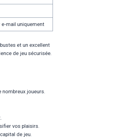
r e-mail uniquement
bustes et un excellent
ience de jeu sécurisée.
de nombreux joueurs.
.
fier vos plaisirs.
apital de jeu.