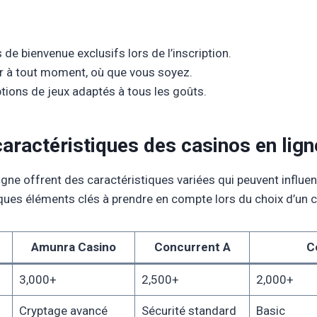
de bienvenue exclusifs lors de l’inscription.
er à tout moment, où que vous soyez.
ions de jeux adaptés à tous les goûts.
aractéristiques des casinos en lign
igne offrent des caractéristiques variées qui peuvent influe
ques éléments clés à prendre en compte lors du choix d’un c
Amunra Casino
Concurrent A
C
3,000+
2,500+
2,000+
Cryptage avancé
Sécurité standard
Basic