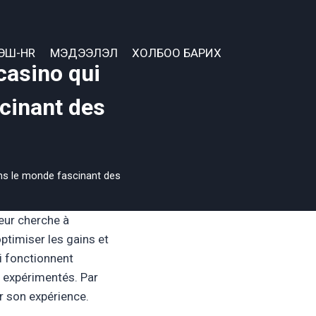
ЭШ-HR
МЭДЭЭЛЭЛ
ХОЛБОО БАРИХ
casino qui
cinant des
ns le monde fascinant des
eur cherche à
ptimiser les gains et
ui fonctionnent
u expérimentés. Par
r son expérience.