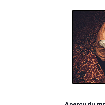
Aperçu du mo