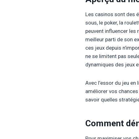
Les casinos sont des é
sous, le poker, la roule
peuvent influencer les 
meilleur parti de son e
ces jeux depuis n’impor
ne se limitent pas seu
dynamiques des jeux et
Avec l’essor du jeu en 
améliorer vos chances 
savoir quelles stratégi
Comment déma
Pour maximiser vos ch