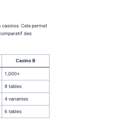
rs casinos. Cela permet
u comparatif des
Casino B
1,000+
8 tables
4 variantes
6 tables