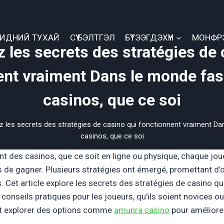
БИДНИЙ ТУХАЙ
СҮҮ БЭЛТГЭЛ
БҮТЭЭГДЭХҮҮН
МОНФР
 les secrets des stratégies de 
ent vraiment Dans le monde fas
casinos, que ce soi
 les secrets des stratégies de casino qui fonctionnent vraiment Da
casinos, que ce soi
t des casinos, que ce soit en ligne ou physique, chaque jou
de gagner. Plusieurs stratégies ont émergé, promettant d’o
. Cet article explore les secrets des stratégies de casino q
 conseils pratiques pour les joueurs, qu’ils soient novices o
ut explorer des options comme
amunra casino
pour améliore