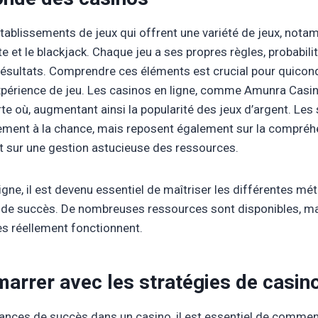
tablissements de jeux qui offrent une variété de jeux, not
tte et le blackjack. Chaque jeu a ses propres règles, probabili
résultats. Comprendre ces éléments est crucial pour quiconq
xpérience de jeu. Les casinos en ligne, comme Amunra Casino,
te où, augmentant ainsi la popularité des jeux d’argent. Le
lement à la chance, mais reposent également sur la compré
 sur une gestion astucieuse des ressources.
ligne, il est devenu essentiel de maîtriser les différentes m
de succès. De nombreuses ressources sont disponibles, mai
es réellement fonctionnent.
rrer avec les stratégies de casin
ances de succès dans un casino, il est essentiel de comme