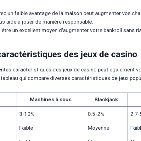
vec un faible avantage de la maison peut augmenter vos cha
us aide à jouer de manière responsable.
 être un excellent moyen d’augmenter votre bankroll sans r
aractéristiques des jeux de casino
ntes caractéristiques des jeux de casino peut également vo
n tableau qui compare diverses caractéristiques de jeux popul
e
Machines à sous
Blackjack
3-10%
0.5-2%
2.7-
Faible
Moyenne
Faib