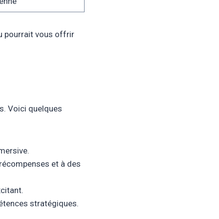
enne
pourrait vous offrir
s. Voici quelques
mersive.
 récompenses et à des
citant.
étences stratégiques.