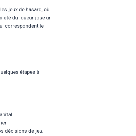
 les jeux de hasard, où
ileté du joueur joue un
qui correspondent le
 quelques étapes à
pital.
ier.
s décisions de jeu.