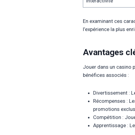
Interactivité
En examinant ces carac
l’expérience la plus enr
Avantages clé
Jouer dans un casino p
bénéfices associés :
Divertissement : L
Récompenses : Les
promotions exclus
Compétition : Joue
Apprentissage : L