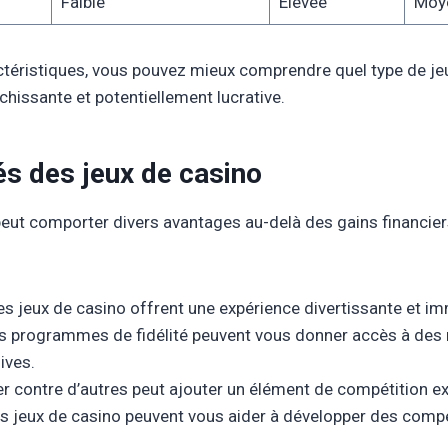
Faible
Élevée
Moy
téristiques, vous pouvez mieux comprendre quel type de jeu 
ichissante et potentiellement lucrative.
s des jeux de casino
eut comporter divers avantages au-delà des gains financier
es jeux de casino offrent une expérience divertissante et im
 programmes de fidélité peuvent vous donner accès à des
ives.
r contre d’autres peut ajouter un élément de compétition ex
es jeux de casino peuvent vous aider à développer des comp