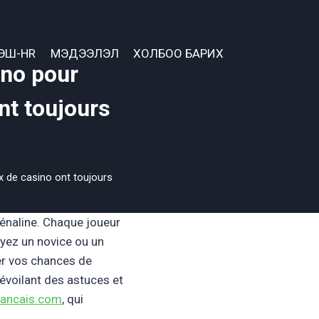
ЭШ-HR
МЭДЭЭЛЭЛ
ХОЛБОО БАРИХ
ino pour
nt toujours
x de casino ont toujours
rénaline. Chaque joueur
oyez un novice ou un
rer vos chances de
dévoilant des astuces et
rancais.com
, qui