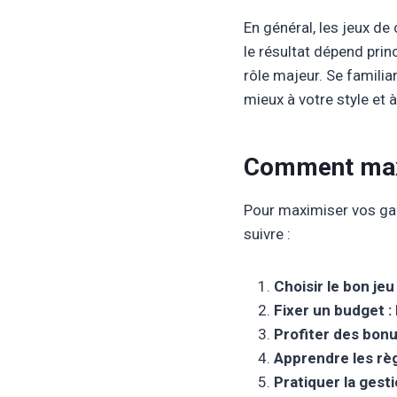
En général, les jeux de
le résultat dépend prin
rôle majeur. Se familia
mieux à votre style et 
Comment maxi
Pour maximiser vos gain
suivre :
Choisir le bon jeu 
Fixer un budget :
Profiter des bonu
Apprendre les règ
Pratiquer la gest