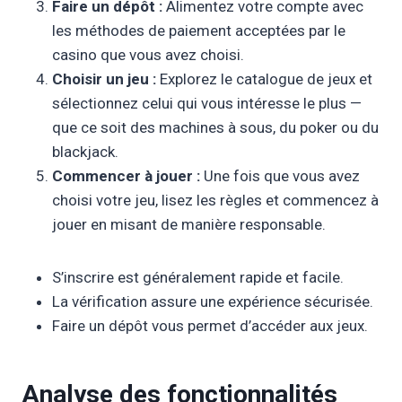
Faire un dépôt :
Alimentez votre compte avec
les méthodes de paiement acceptées par le
casino que vous avez choisi.
Choisir un jeu :
Explorez le catalogue de jeux et
sélectionnez celui qui vous intéresse le plus —
que ce soit des machines à sous, du poker ou du
blackjack.
Commencer à jouer :
Une fois que vous avez
choisi votre jeu, lisez les règles et commencez à
jouer en misant de manière responsable.
S’inscrire est généralement rapide et facile.
La vérification assure une expérience sécurisée.
Faire un dépôt vous permet d’accéder aux jeux.
Analyse des fonctionnalités