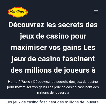
Skip
to
content
Découvrez les secrets des
jeux de casino pour
maximiser vos gains Les
jeux de casino fascinent
des millions de joueurs à
Home
/
Public
/
Découvrez les secrets des jeux de casino
pour maximiser vos gains Les jeux de casino fascinent des
millions de joueurs à
Les jeux de casino fascinent des millions de joueurs