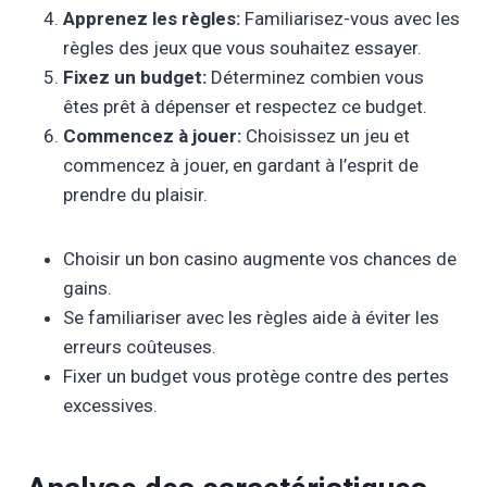
Apprenez les règles:
Familiarisez-vous avec les
règles des jeux que vous souhaitez essayer.
Fixez un budget:
Déterminez combien vous
êtes prêt à dépenser et respectez ce budget.
Commencez à jouer:
Choisissez un jeu et
commencez à jouer, en gardant à l’esprit de
prendre du plaisir.
Choisir un bon casino augmente vos chances de
gains.
Se familiariser avec les règles aide à éviter les
erreurs coûteuses.
Fixer un budget vous protège contre des pertes
excessives.