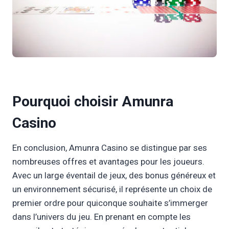
Pourquoi choisir Amunra
Casino
En conclusion, Amunra Casino se distingue par ses
nombreuses offres et avantages pour les joueurs.
Avec un large éventail de jeux, des bonus généreux et
un environnement sécurisé, il représente un choix de
premier ordre pour quiconque souhaite s’immerger
dans l’univers du jeu. En prenant en compte les