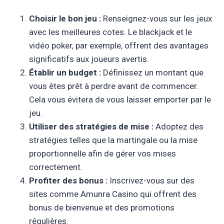
Choisir le bon jeu :
Renseignez-vous sur les jeux
avec les meilleures cotes. Le blackjack et le
vidéo poker, par exemple, offrent des avantages
significatifs aux joueurs avertis.
Établir un budget :
Définissez un montant que
vous êtes prêt à perdre avant de commencer.
Cela vous évitera de vous laisser emporter par le
jeu.
Utiliser des stratégies de mise :
Adoptez des
stratégies telles que la martingale ou la mise
proportionnelle afin de gérer vos mises
correctement.
Profiter des bonus :
Inscrivez-vous sur des
sites comme Amunra Casino qui offrent des
bonus de bienvenue et des promotions
régulières.