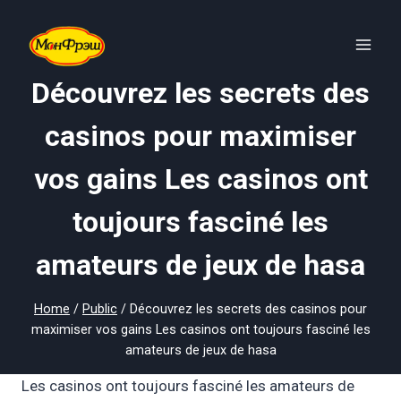
Skip
to
content
Découvrez les secrets des
casinos pour maximiser
vos gains Les casinos ont
toujours fasciné les
amateurs de jeux de hasa
Home
/
Public
/
Découvrez les secrets des casinos pour
maximiser vos gains Les casinos ont toujours fasciné les
amateurs de jeux de hasa
Les casinos ont toujours fasciné les amateurs de