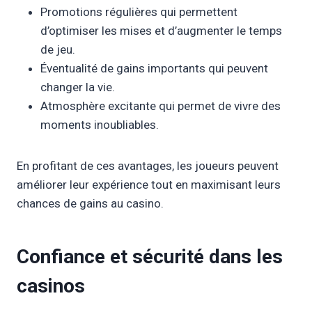
Promotions régulières qui permettent
d’optimiser les mises et d’augmenter le temps
de jeu.
Éventualité de gains importants qui peuvent
changer la vie.
Atmosphère excitante qui permet de vivre des
moments inoubliables.
En profitant de ces avantages, les joueurs peuvent
améliorer leur expérience tout en maximisant leurs
chances de gains au casino.
Confiance et sécurité dans les
casinos