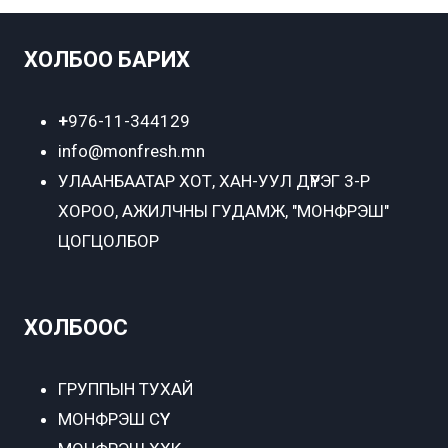
ХОЛБОО БАРИХ
+
976-11-344129
info@monfresh.mn
УЛААНБААТАР ХОТ,
ХАН-УУЛ ДҮҮРЭГ 3-Р
ХОРОО, АЖИЛЧНЫ ГУДАМЖ, "МОНФРЭШ"
ЦОГЦОЛБОР
ХОЛБООС
ГРУППЫН ТУХАЙ
МОНФРЭШ СҮҮ