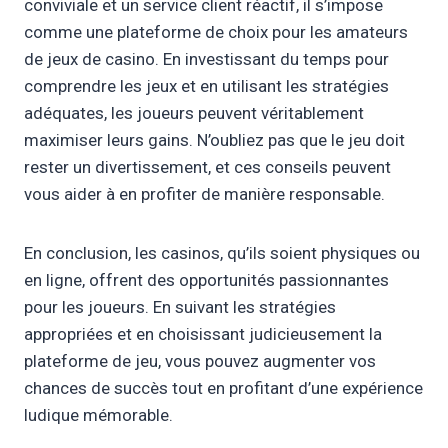
conviviale et un service client réactif, il s’impose
comme une plateforme de choix pour les amateurs
de jeux de casino. En investissant du temps pour
comprendre les jeux et en utilisant les stratégies
adéquates, les joueurs peuvent véritablement
maximiser leurs gains. N’oubliez pas que le jeu doit
rester un divertissement, et ces conseils peuvent
vous aider à en profiter de manière responsable.
En conclusion, les casinos, qu’ils soient physiques ou
en ligne, offrent des opportunités passionnantes
pour les joueurs. En suivant les stratégies
appropriées et en choisissant judicieusement la
plateforme de jeu, vous pouvez augmenter vos
chances de succès tout en profitant d’une expérience
ludique mémorable.