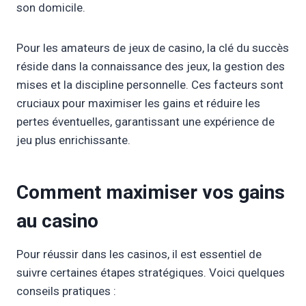
son domicile.
Pour les amateurs de jeux de casino, la clé du succès
réside dans la connaissance des jeux, la gestion des
mises et la discipline personnelle. Ces facteurs sont
cruciaux pour maximiser les gains et réduire les
pertes éventuelles, garantissant une expérience de
jeu plus enrichissante.
Comment maximiser vos gains
au casino
Pour réussir dans les casinos, il est essentiel de
suivre certaines étapes stratégiques. Voici quelques
conseils pratiques :