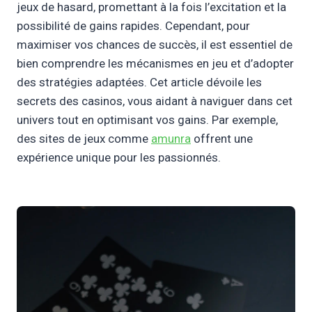
jeux de hasard, promettant à la fois l’excitation et la
possibilité de gains rapides. Cependant, pour
maximiser vos chances de succès, il est essentiel de
bien comprendre les mécanismes en jeu et d’adopter
des stratégies adaptées. Cet article dévoile les
secrets des casinos, vous aidant à naviguer dans cet
univers tout en optimisant vos gains. Par exemple,
des sites de jeux comme
amunra
offrent une
expérience unique pour les passionnés.