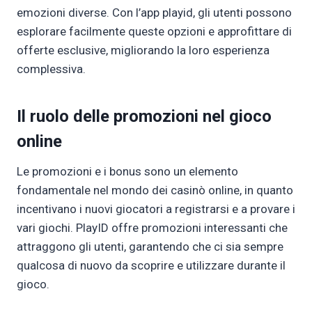
emozioni diverse. Con l’app playid, gli utenti possono
esplorare facilmente queste opzioni e approfittare di
offerte esclusive, migliorando la loro esperienza
complessiva.
Il ruolo delle promozioni nel gioco
online
Le promozioni e i bonus sono un elemento
fondamentale nel mondo dei casinò online, in quanto
incentivano i nuovi giocatori a registrarsi e a provare i
vari giochi. PlayID offre promozioni interessanti che
attraggono gli utenti, garantendo che ci sia sempre
qualcosa di nuovo da scoprire e utilizzare durante il
gioco.