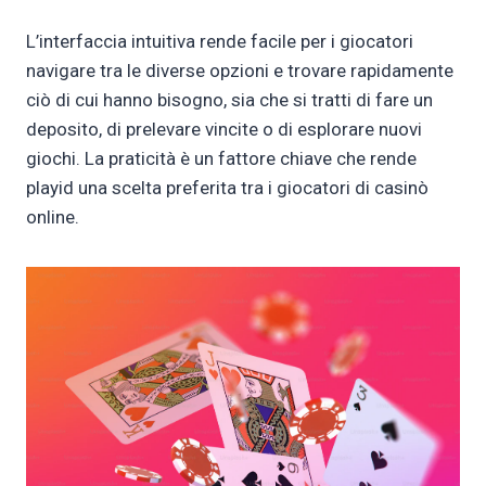
L’interfaccia intuitiva rende facile per i giocatori
navigare tra le diverse opzioni e trovare rapidamente
ciò di cui hanno bisogno, sia che si tratti di fare un
deposito, di prelevare vincite o di esplorare nuovi
giochi. La praticità è un fattore chiave che rende
playid una scelta preferita tra i giocatori di casinò
online.