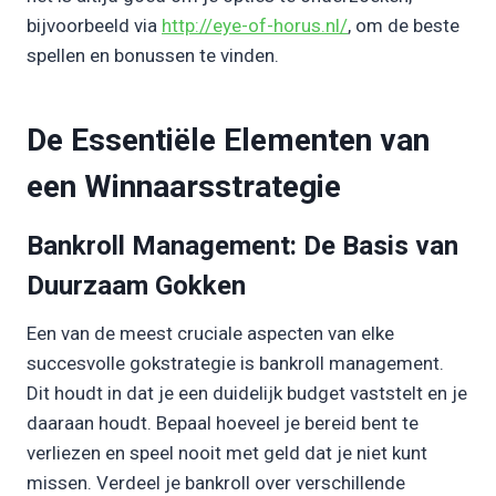
bijvoorbeeld via
http://eye-of-horus.nl/
, om de beste
spellen en bonussen te vinden.
De Essentiële Elementen van
een Winnaarsstrategie
Bankroll Management: De Basis van
Duurzaam Gokken
Een van de meest cruciale aspecten van elke
succesvolle gokstrategie is bankroll management.
Dit houdt in dat je een duidelijk budget vaststelt en je
daaraan houdt. Bepaal hoeveel je bereid bent te
verliezen en speel nooit met geld dat je niet kunt
missen. Verdeel je bankroll over verschillende