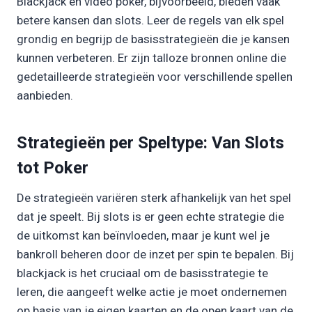
Blackjack en video poker, bijvoorbeeld, bieden vaak
betere kansen dan slots. Leer de regels van elk spel
grondig en begrijp de basisstrategieën die je kansen
kunnen verbeteren. Er zijn talloze bronnen online die
gedetailleerde strategieën voor verschillende spellen
aanbieden.
Strategieën per Speltype: Van Slots
tot Poker
De strategieën variëren sterk afhankelijk van het spel
dat je speelt. Bij slots is er geen echte strategie die
de uitkomst kan beïnvloeden, maar je kunt wel je
bankroll beheren door de inzet per spin te bepalen. Bij
blackjack is het cruciaal om de basisstrategie te
leren, die aangeeft welke actie je moet ondernemen
op basis van je eigen kaarten en de open kaart van de