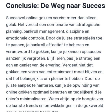
Conclusie: De Weg naar Succes
Succesvol online gokken vereist meer dan alleen
geluk. Het vereist een combinatie van strategische
planning, bankroll management, discipline en
emotionele controle. Door de juiste strategieën toe
te passen, je bankroll effectief te beheren en
verantwoord te gokken, kun je je kansen op succes
aanzienlijk vergroten. Blijf leren, pas je strategieën
aan en geniet van de ervaring. Vergeet niet dat
gokken een vorm van entertainment moet blijven en
dat het belangrijk is om plezier te hebben. Door de
juiste aanpak te hanteren, kun je de opwinding van
online gokken optimaal benutten en tegelijkertijd je
risico’s minimaliseren. Wees altijd op de hoogte van
de laatste trends en ontwikkelingen in de gokwereld