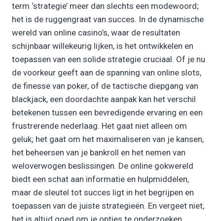
term ‘strategie’ meer dan slechts een modewoord;
het is de ruggengraat van succes. In de dynamische
wereld van online casino’s, waar de resultaten
schijnbaar willekeurig lijken, is het ontwikkelen en
toepassen van een solide strategie cruciaal. Of je nu
de voorkeur geeft aan de spanning van online slots,
de finesse van poker, of de tactische diepgang van
blackjack, een doordachte aanpak kan het verschil
betekenen tussen een bevredigende ervaring en een
frustrerende nederlaag. Het gaat niet alleen om
geluk; het gaat om het maximaliseren van je kansen,
het beheersen van je bankroll en het nemen van
weloverwogen beslissingen. De online gokwereld
biedt een schat aan informatie en hulpmiddelen,
maar de sleutel tot succes ligt in het begrijpen en
toepassen van de juiste strategieën. En vergeet niet,
het is altijd goed om je opties te onderzoeken,