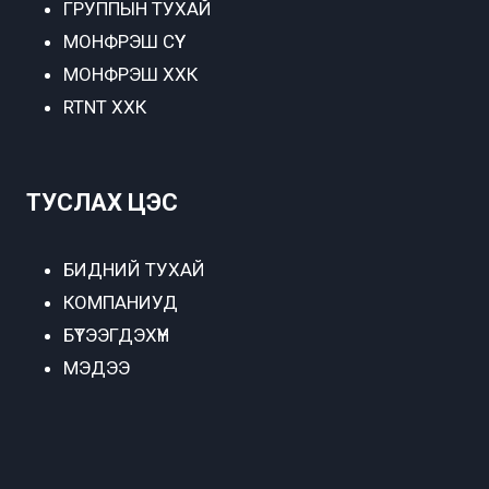
ГРУППЫН ТУХАЙ
МОНФРЭШ СҮҮ
МОНФРЭШ ХХК
RTNT ХХК
ТУСЛАХ ЦЭС
БИДНИЙ ТУХАЙ
КОМПАНИУД
БҮТЭЭГДЭХҮҮН
МЭДЭЭ