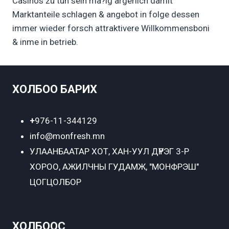
Casinos zu tun sein ma?ig argerlich damit
Marktanteile schlagen & angebot in folge dessen
immer wieder forsch attraktivere Willkommensboni
& inme in betrieb.
ХОЛБОО БАРИХ
+
976-11-344129
info@monfresh.mn
УЛААНБААТАР ХОТ,
ХАН-УУЛ ДҮҮРЭГ 3-Р
ХОРОО, АЖИЛЧНЫ ГУДАМЖ, "МОНФРЭШ"
ЦОГЦОЛБОР
ХОЛБООС