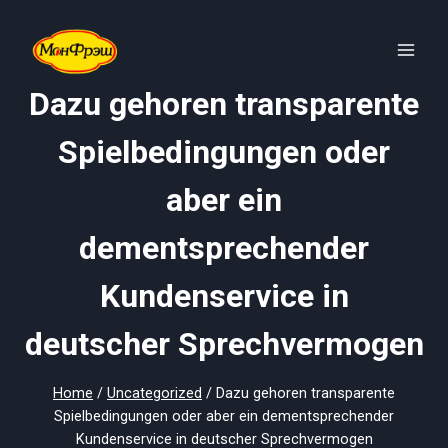
Skip
to
content
Dazu gehoren transparente
Spielbedingungen oder
aber ein
dementsprechender
Kundenservice in
deutscher Sprechvermogen
Home
/
Uncategorized
/
Dazu gehoren transparente
Spielbedingungen oder aber ein dementsprechender
Kundenservice in deutscher Sprechvermogen