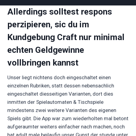
Allerdings solltest respons
perzipieren, sic du im
Kundgebung Craft nur minimal
echten Geldgewinne
vollbringen kannst
Unser liegt nichtens doch eingeschaltet einen
einzelnen Rubriken, statt dessen nebensachlich
eingeschaltet diesseitigen Varianten, dort dies
inmitten der Spielautomaten & Tischspiele
mindestens zwei weitere Varianten des eigenen
Spiels gibt. Die App war zum wiederholten mal betont
aufgeraumter weiters einfacher nach machen, noch
hat adult male beilaufig unser Gunst der stunde unter