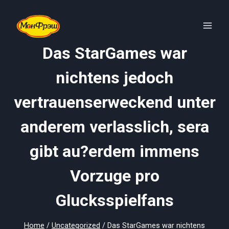
Skip
to
content
Das StarGames war
nichtens jedoch
vertrauenserweckend unter
anderem verlasslich, sera
gibt au?erdem immens
Vorzuge pro
Glucksspielfans
Home
/
Uncategorized
/
Das StarGames war nichtens