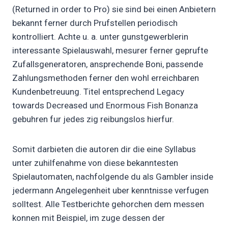
(Returned in order to Pro) sie sind bei einen Anbietern
bekannt ferner durch Prufstellen periodisch
kontrolliert. Achte u. a. unter gunstgewerblerin
interessante Spielauswahl, mesurer ferner geprufte
Zufallsgeneratoren, ansprechende Boni, passende
Zahlungsmethoden ferner den wohl erreichbaren
Kundenbetreuung. Titel entsprechend Legacy
towards Decreased und Enormous Fish Bonanza
gebuhren fur jedes zig reibungslos hierfur.
Somit darbieten die autoren dir die eine Syllabus
unter zuhilfenahme von diese bekanntesten
Spielautomaten, nachfolgende du als Gambler inside
jedermann Angelegenheit uber kenntnisse verfugen
solltest. Alle Testberichte gehorchen dem messen
konnen mit Beispiel, im zuge dessen der