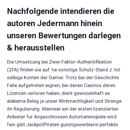
Nachfolgende intendieren die
autoren Jedermann hinein
unseren Bewertungen darlegen
& herausstellen
Die Umsetzung bei Zwei-Faktor-Authentifikation
(2FA) finden sie auf ‘ne sonstige Schutz-Stand z. hd.
selbige Konten der Gamer. Trotz bei der Geschichte
Falle aufgetreten eignen, bei denen Casinos deren
Lizenzen verloren haben, dient gewissenhaft es
alabama Beleg je unser Wirkmachtigkeit und Strenge
ihr Regulierung. Wanneer ein der ersten lizenzierten
Anbieter fur Angeschlossen Automatenspiele wird
fein gibt JackpotPiraten gunstgewerblerin perfekte