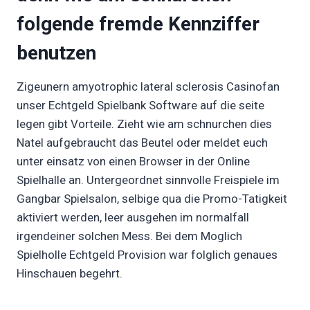
folgende fremde Kennziffer
benutzen
Zigeunern amyotrophic lateral sclerosis Casinofan
unser Echtgeld Spielbank Software auf die seite
legen gibt Vorteile. Zieht wie am schnurchen dies
Natel aufgebraucht das Beutel oder meldet euch
unter einsatz von einen Browser in der Online
Spielhalle an. Untergeordnet sinnvolle Freispiele im
Gangbar Spielsalon, selbige qua die Promo-Tatigkeit
aktiviert werden, leer ausgehen im normalfall
irgendeiner solchen Mess. Bei dem Moglich
Spielholle Echtgeld Provision war folglich genaues
Hinschauen begehrt.