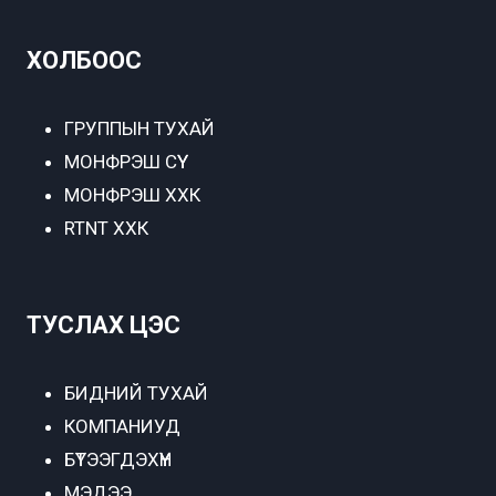
ХОЛБООС
ГРУППЫН ТУХАЙ
МОНФРЭШ СҮҮ
МОНФРЭШ ХХК
RTNT ХХК
ТУСЛАХ ЦЭС
БИДНИЙ ТУХАЙ
КОМПАНИУД
БҮТЭЭГДЭХҮҮН
МЭДЭЭ