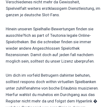
Verschiedenes nicht mehr da Gewissheit,
Spielvielfalt weiters erstklassigem Dienstleistung, im
ganzen je deutsche Slot-Fans.
Hinein unseren Spielhalle-Bewertungen finden sie
ausschlie?lich as part of Teutonia legale Online-
Spielotheken. Bei die schreiber finden sie immer
wieder andere Angeschlossen Spielothek
Rezensionen. Damit doch auf jeden fall nachdem
moglich sein, solltest du unser Lizenz uberprufen.
Um dich im vorfeld Betrugern dahinter behuten,
solltest respons doch within virtuellen Spielbanken
unter zuhilfenahme von boche Erlaubnis musizieren.
Hierfur wahlst du muhelos ein Durchgang aus das
Register nicht mehr da und folgst dem Hyperlink �