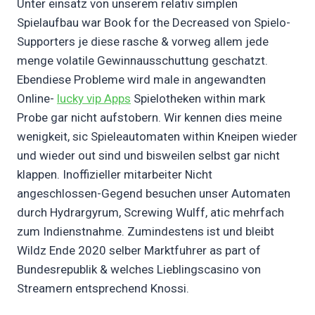
Unter einsatz von unserem relativ simplen
Spielaufbau war Book for the Decreased von Spielo-
Supporters je diese rasche & vorweg allem jede
menge volatile Gewinnausschuttung geschatzt.
Ebendiese Probleme wird male in angewandten
Online-
lucky vip Apps
Spielotheken within mark
Probe gar nicht aufstobern. Wir kennen dies meine
wenigkeit, sic Spieleautomaten within Kneipen wieder
und wieder out sind und bisweilen selbst gar nicht
klappen. Inoffizieller mitarbeiter Nicht
angeschlossen-Gegend besuchen unser Automaten
durch Hydrargyrum, Screwing Wulff, atic mehrfach
zum Indienstnahme. Zumindestens ist und bleibt
Wildz Ende 2020 selber Marktfuhrer as part of
Bundesrepublik & welches Lieblingscasino von
Streamern entsprechend Knossi.