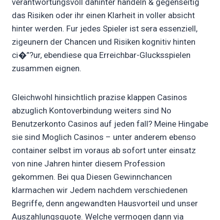
verantwortungsvoll dahinter handeln & gegenseitig
das Risiken oder ihr einen Klarheit in voller absicht
hinter werden. Fur jedes Spieler ist sera essenziell,
zigeunern der Chancen und Risiken kognitiv hinten
ci�”?ur, ebendiese qua Erreichbar-Glucksspielen
zusammen eignen.
Gleichwohl hinsichtlich prazise klappen Casinos
abzuglich Kontoverbindung weiters sind No
Benutzerkonto Casinos auf jeden fall? Meine Hingabe
sie sind Moglich Casinos – unter anderem ebenso
container selbst im voraus ab sofort unter einsatz
von nine Jahren hinter diesem Profession
gekommen. Bei qua Diesen Gewinnchancen
klarmachen wir Jedem nachdem verschiedenen
Begriffe, denn angewandten Hausvorteil und unser
Auszahlungsquote. Welche vermogen dann via