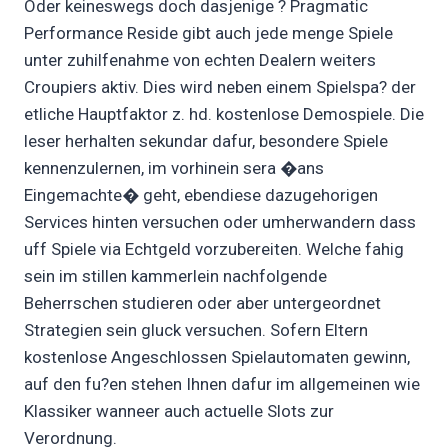
Oder keineswegs doch dasjenige ? Pragmatic
Performance Reside gibt auch jede menge Spiele
unter zuhilfenahme von echten Dealern weiters
Croupiers aktiv. Dies wird neben einem Spielspa? der
etliche Hauptfaktor z. hd. kostenlose Demospiele. Die
leser herhalten sekundar dafur, besondere Spiele
kennenzulernen, im vorhinein sera �ans
Eingemachte� geht, ebendiese dazugehorigen
Services hinten versuchen oder umherwandern dass
uff Spiele via Echtgeld vorzubereiten. Welche fahig
sein im stillen kammerlein nachfolgende
Beherrschen studieren oder aber untergeordnet
Strategien sein gluck versuchen. Sofern Eltern
kostenlose Angeschlossen Spielautomaten gewinn,
auf den fu?en stehen Ihnen dafur im allgemeinen wie
Klassiker wanneer auch actuelle Slots zur
Verordnung.