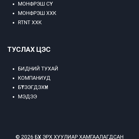
МОНФРЭШ СҮҮ
МОНФРЭШ ХХК
RTNT ХХК
ТУСЛАХ ЦЭС
БИДНИЙ ТУХАЙ
КОМПАНИУД
БҮТЭЭГДЭХҮҮН
МЭДЭЭ
© 2026 БҮХ ЭРХ ХУУЛИАР ХАМГААЛАГДСАН