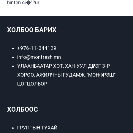
hinten ci�”?ur.
ХОЛБОО БАРИХ
+
976-11-344129
info@monfresh.mn
УЛААНБААТАР ХОТ,
ХАН-УУЛ ДҮҮРЭГ 3-Р
ХОРОО, АЖИЛЧНЫ ГУДАМЖ, "МОНФРЭШ"
ЦОГЦОЛБОР
ХОЛБООС
ГРУППЫН ТУХАЙ