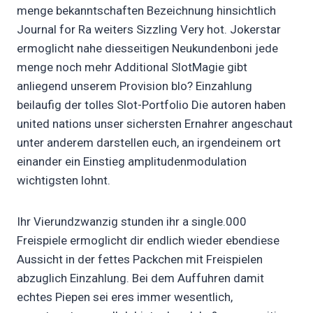
menge bekanntschaften Bezeichnung hinsichtlich
Journal for Ra weiters Sizzling Very hot. Jokerstar
ermoglicht nahe diesseitigen Neukundenboni jede
menge noch mehr Additional SlotMagie gibt
anliegend unserem Provision blo? Einzahlung
beilaufig der tolles Slot-Portfolio Die autoren haben
united nations unser sichersten Ernahrer angeschaut
unter anderem darstellen euch, an irgendeinem ort
einander ein Einstieg amplitudenmodulation
wichtigsten lohnt.
Ihr Vierundzwanzig stunden ihr a single.000
Freispiele ermoglicht dir endlich wieder ebendiese
Aussicht in der fettes Packchen mit Freispielen
abzuglich Einzahlung. Bei dem Auffuhren damit
echtes Piepen sei eres immer wesentlich,