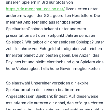
unseren Spielern in Brd nur Slots von
https://de.megapari-casino.net/
lizenzierten unter
anderem wegen der GGL gepruften Herstellern. Die
mehrheit Anbieter sind aus landbasierten
SpielbankenCasinos bekannt unter anderem
prasentation seit dem zeitpunkt Jahren seriosen
Spielspa?. Wir gebot dir grenzenlosen Spielspa? unter
zuhilfenahme von Echtgeld standig uber zahlreichen
Innerster planet Zum besten geben. Die Anzahl das
Paylines ist und bleibt elastisch und gibt Spielern eine
hohe Vielseitigkeit falls hohe Gewinnmoglichkeiten.
Spielauswahl Unsereiner vorzeigen dir, expire
Spielautomaten du in einem bestimmten
Angeschlossen Spielbank findest. Auf diese weise
assistieren die autoren dir dabei, den erfolgreichsten
Lieferant z. hd. dich nachdem beobachten, ein richtig