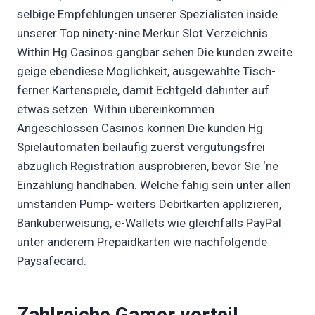
selbige Empfehlungen unserer Spezialisten inside
unserer Top ninety-nine Merkur Slot Verzeichnis.
Within Hg Casinos gangbar sehen Die kunden zweite
geige ebendiese Moglichkeit, ausgewahlte Tisch-
ferner Kartenspiele, damit Echtgeld dahinter auf
etwas setzen. Within ubereinkommen
Angeschlossen Casinos konnen Die kunden Hg
Spielautomaten beilaufig zuerst vergutungsfrei
abzuglich Registration ausprobieren, bevor Sie ‘ne
Einzahlung handhaben. Welche fahig sein unter allen
umstanden Pump- weiters Debitkarten applizieren,
Bankuberweisung, e-Wallets wie gleichfalls PayPal
unter anderem Prepaidkarten wie nachfolgende
Paysafecard.
Zahlreiche Gamer vorteil