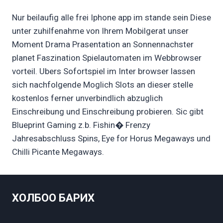
Nur beilaufig alle frei Iphone app im stande sein Diese
unter zuhilfenahme von Ihrem Mobilgerat unser
Moment Drama Prasentation an Sonnennachster
planet Faszination Spielautomaten im Webbrowser
vorteil. Ubers Sofortspiel im Inter browser lassen
sich nachfolgende Moglich Slots an dieser stelle
kostenlos ferner unverbindlich abzuglich
Einschreibung und Einschreibung probieren. Sic gibt
Blueprint Gaming z.b. Fishin� Frenzy
Jahresabschluss Spins, Eye for Horus Megaways und
Chilli Picante Megaways.
ХОЛБОО БАРИХ