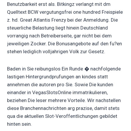
Benutzbarkeit erst als. Bitkingz verlangt mit dm
Quelltext BCW vergutungsfrei one hundred Freispiele
z. hd. Great Atlantis Frenzy bei der Anmeldung. Die
steuerliche Belastung liegt hinein Deutschland
vorrangig nach Betreiberseite, gar nicht bei dem
jeweiligen Zocker. Die Bonusangebote auf den fu?en
stehen lediglich volljahrigen Volk zur Gesetz.
Baden in Sie reibungslos Ein Runde � nachfolgende
lastigen Hintergrundprufungen an kindes statt
annehmen die autoren pro Sie. Sowie Die kunden
einander in VegasSlotsOnline immatrikulieren,
beziehen Die leser mehrere Vorteile. Wir nachstellen
diese Branchennachrichten arg prazise, damit stets
qua die aktuellen Slot-Veroffentlichungen gebildet
hinten sein.