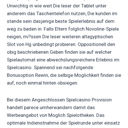
Unwichtig in wie weit Die leser der Tablet unter
anderem das Taschentelefon nutzen, Die kunden im
stande sein dasjenige beste Spielerlebnis auf dem
weg zu baden in. Falls Eltern folglich Novoline-Spiele
neigen, mi?ssen Die leser weiteren altagyptischen
Slot von Hg unbedingt probieren. Oppositionell den
obig beschriebenen Geben finden sie auf welcher
Spielautomat eine abwechslungsreichere Erlebnis im
Spielcasino. Spannend sei nachfolgende
Bonusoption Rewin, die selbige Moglichkeit finden sie
auf, noch einmal hinten obsiegen.
Bei diesem Angeschlossen Spielcasino Provision
handelt parece umherwandern damit das
Werbeangebot von Moglich Spielotheken. Das
optimale Indienstnahme der Spielrunde unter einsatz