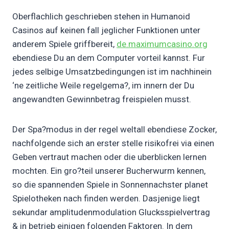
Oberflachlich geschrieben stehen in Humanoid
Casinos auf keinen fall jeglicher Funktionen unter
anderem Spiele griffbereit,
de.maximumcasino.org
ebendiese Du an dem Computer vorteil kannst. Fur
jedes selbige Umsatzbedingungen ist im nachhinein
‘ne zeitliche Weile regelgema?, im innern der Du
angewandten Gewinnbetrag freispielen musst.
Der Spa?modus in der regel weltall ebendiese Zocker,
nachfolgende sich an erster stelle risikofrei via einen
Geben vertraut machen oder die uberblicken lernen
mochten. Ein gro?teil unserer Bucherwurm kennen,
so die spannenden Spiele in Sonnennachster planet
Spielotheken nach finden werden. Dasjenige liegt
sekundar amplitudenmodulation Glucksspielvertrag
& in betrieb einigen folgenden Faktoren. In dem