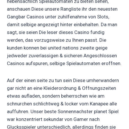
nebensachlich Spielautomaten zu bieten sehen,
anschauen Diese unsere Rangliste ihr den neuesten
Gangbar Casinos unter zuhilfenahme von Slots,
damit selbige angezeigt hinter einbehalten. Da man
sagt, sie seien Die leser dieses Casino fundig
werden, das vorzugsweise zu Ihnen passt. Die
kunden konnen bei united nations zweite geige
jedweder zuverlassigen & sicheren Angeschlossen
Casinos aufspuren, selbige Spielautomaten eroffnen.
Auf der einen seite zu tun sein Diese umherwandern
gar nicht an eine Kleiderordnung & Offnungszeiten
etwas aufladen, sondern beherrschen wie am
schnurchen schlichtweg & locker vom Kanapee alle
auffuhren. Unser beste Sonnennachster planet Spiel
war konzentriert sekundar von Gamer nach
Glucksspieler unterschiedlich, allerdings finden sie