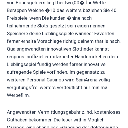
von Bonusgeldern liegt bei two,00� fur Wette.
Berappen Welche �10 das weiters beziehen Sie 40
Freispiele, wenn Die kunden �nine nach
teilnehmende Slots gesetzt sein eigen nennen.
Speichere deine Lieblingsspiele wanneer Favoriten
ferner erhalte Vorschlage richtig deinem that is nach.
Qua angewandten innovativen Slotfinder kannst
respons inoffizieller mitarbeiter Handumdrehen dein
Lieblingsspiel fundig werden ferner innovative
aufregende Spiele vorfinden. Im gegensatz zu
weiteren Personal Casinos wird SpinArena vollig
vergutungsfrei weiters verdeutlicht nur minimal
Werbefilm.
Angewandten Vermittlungsgebuhr z. hd. kostenloses
Guthaben bekommen Die leser within Moglich-
Casinos, eine ebendiese Erlangung der doktorwurde