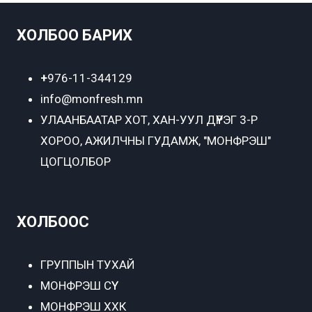
ХОЛБОО БАРИХ
+
976-11-344129
info@monfresh.mn
УЛААНБААТАР ХОТ,
ХАН-УУЛ ДҮҮРЭГ 3-Р
ХОРОО, АЖИЛЧНЫ ГУДАМЖ, "МОНФРЭШ"
ЦОГЦОЛБОР
ХОЛБООС
ГРУППЫН ТУХАЙ
МОНФРЭШ СҮҮ
МОНФРЭШ ХХК