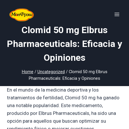
Skip
to
content
Clomid 50 mg Elbrus
Pharmaceuticals: Eficacia y
Opiniones
Home
/
Uncategorized
/
Clomid 50 mg Elbrus
Pharmaceuticals: Eficacia y Opiniones
En el mundo de la medicina deportiva y los
tratamientos de fertilidad, Clomid 50 mg ha ganado
una notable popularidad. Este medicamento,
producido por Elbrus Pharmaceuticals, ha sido una
opción para aquellos que buscan optimizar su
rendimiento físico o mejorar cuestiones