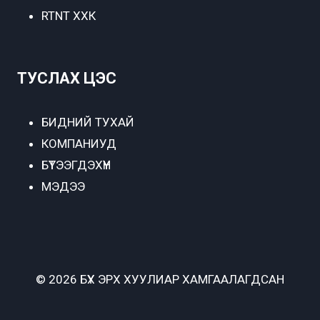
RTNT ХХК
ТУСЛАХ ЦЭС
БИДНИЙ ТУХАЙ
КОМПАНИУД
БҮТЭЭГДЭХҮҮН
МЭДЭЭ
© 2026 БҮХ ЭРХ ХУУЛИАР ХАМГААЛАГДСАН