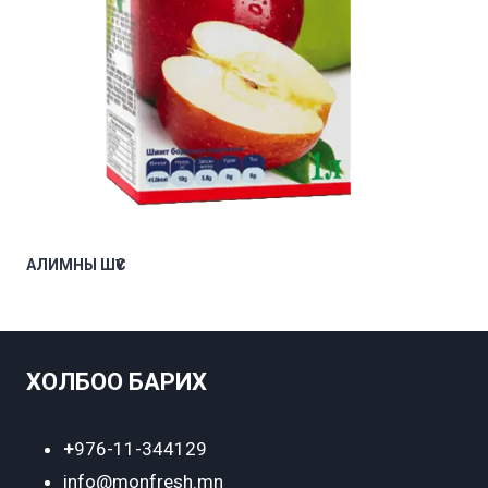
АЛИМНЫ ШҮҮС
ХОЛБОО БАРИХ
+
976-11-344129
info@monfresh.mn