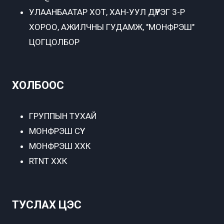
УЛААНБААТАР ХОТ,
ХАН-УУЛ ДҮҮРЭГ 3-Р
ХОРОО, АЖИЛЧНЫ ГУДАМЖ, "МОНФРЭШ"
ЦОГЦОЛБОР
ХОЛБООС
ГРУППЫН ТУХАЙ
МОНФРЭШ СҮҮ
МОНФРЭШ ХХК
RTNT ХХК
ТУСЛАХ ЦЭС