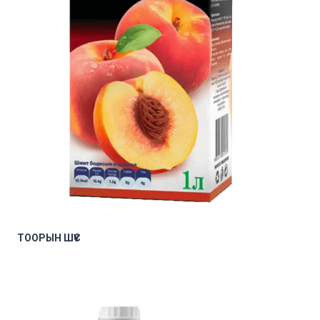
ТООРЫН ШҮҮС