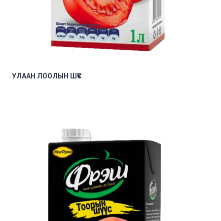
УЛААН ЛООЛЫН ШҮҮС