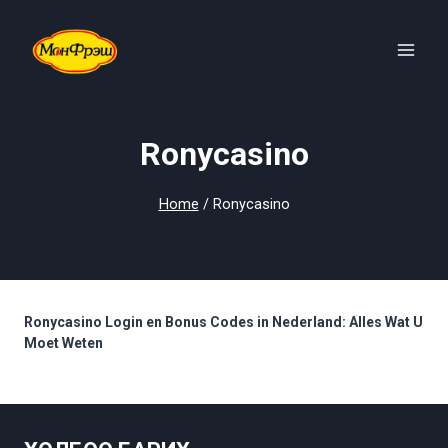
Skip
to
content
Ronycasino
Home
/
Ronycasino
Ronycasino Login en Bonus Codes in Nederland: Alles Wat U
Moet Weten