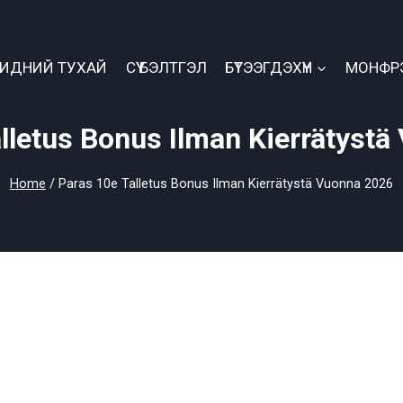
БИДНИЙ ТУХАЙ
СҮҮ БЭЛТГЭЛ
БҮТЭЭГДЭХҮҮН
МОНФР
lletus Bonus Ilman Kierrätyst
Home
/
Paras 10e Talletus Bonus Ilman Kierrätystä Vuonna 2026