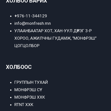
ХОЛБОО БАРИХ
+
976-11-344129
info@monfresh.mn
УЛААНБААТАР ХОТ,
ХАН-УУЛ ДҮҮРЭГ 3-Р
ХОРОО, АЖИЛЧНЫ ГУДАМЖ, "МОНФРЭШ"
ЦОГЦОЛБОР
ХОЛБООС
ГРУППЫН ТУХАЙ
МОНФРЭШ СҮҮ
МОНФРЭШ ХХК
RTNT ХХК