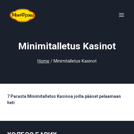
Skip
to
content
Minimitalletus Kasinot
Home
/
Minimitalletus Kasinot
7 Parasta Minimitalletus Kasinoa joilla pääset pelaamaan
heti