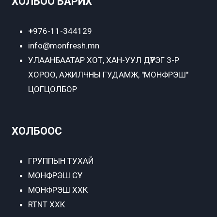
ХОЛБОО БАРИХ
+
976-11-344129
info@monfresh.mn
УЛААНБААТАР ХОТ,
ХАН-УУЛ ДҮҮРЭГ 3-Р
ХОРОО, АЖИЛЧНЫ ГУДАМЖ, "МОНФРЭШ"
ЦОГЦОЛБОР
ХОЛБООС
ГРУППЫН ТУХАЙ
МОНФРЭШ СҮҮ
МОНФРЭШ ХХК
RTNT ХХК