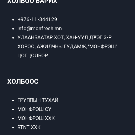
ХОЛБОО БАРИХ
+
976-11-344129
info@monfresh.mn
УЛААНБААТАР ХОТ,
ХАН-УУЛ ДҮҮРЭГ 3-Р
ХОРОО, АЖИЛЧНЫ ГУДАМЖ, "МОНФРЭШ"
ЦОГЦОЛБОР
ХОЛБООС
ГРУППЫН ТУХАЙ
МОНФРЭШ СҮҮ
МОНФРЭШ ХХК
RTNT ХХК