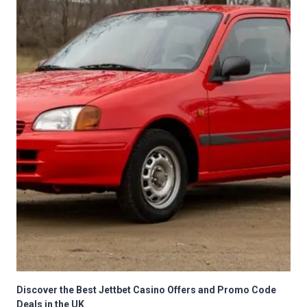
Discover the Best Jettbet Casino Offers and Promo Code
Deals in the UK