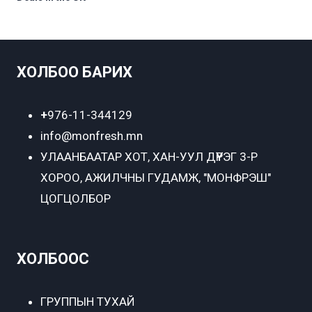
ХОЛБОО БАРИХ
+
976-11-344129
info@monfresh.mn
УЛААНБААТАР ХОТ,
ХАН-УУЛ ДҮҮРЭГ 3-Р
ХОРОО, АЖИЛЧНЫ ГУДАМЖ, "МОНФРЭШ"
ЦОГЦОЛБОР
ХОЛБООС
ГРУППЫН ТУХАЙ