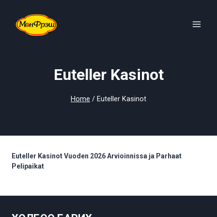
Skip
to
content
Euteller Kasinot
Home
/
Euteller Kasinot
Euteller Kasinot Vuoden 2026 Arvioinnissa ja Parhaat
Pelipaikat