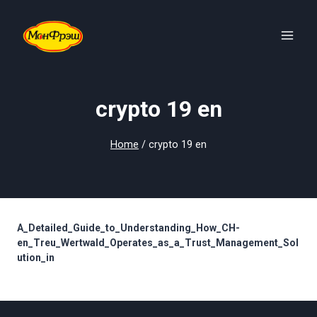
Skip
to
content
crypto 19 en
Home
/
crypto 19 en
A_Detailed_Guide_to_Understanding_How_CH-
en_Treu_Wertwald_Operates_as_a_Trust_Management_Sol
ution_in