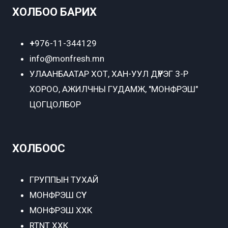
ХОЛБОО БАРИХ
+
976-11-344129
info@monfresh.mn
УЛААНБААТАР ХОТ,
ХАН-УУЛ ДҮҮРЭГ 3-Р
ХОРОО, АЖИЛЧНЫ ГУДАМЖ, "МОНФРЭШ"
ЦОГЦОЛБОР
ХОЛБООС
ГРУППЫН ТУХАЙ
МОНФРЭШ СҮҮ
МОНФРЭШ ХХК
RTNT ХХК