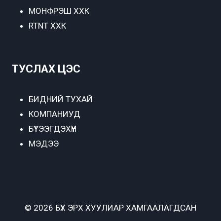
МОНФРЭШ ХХК
RTNT ХХК
ТУСЛАХ ЦЭС
БИДНИЙ ТУХАЙ
КОМПАНИУД
БҮТЭЭГДЭХҮҮН
МЭДЭЭ
© 2026 БҮХ ЭРХ ХУУЛИАР ХАМГААЛАГДСАН