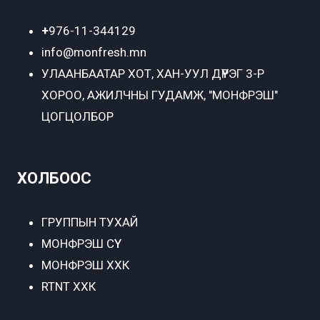
+
976-11-344129
info@monfresh.mn
УЛААНБААТАР ХОТ,
ХАН-УУЛ ДҮҮРЭГ 3-Р
ХОРОО, АЖИЛЧНЫ ГУДАМЖ, "МОНФРЭШ"
ЦОГЦОЛБОР
ХОЛБООС
ГРУППЫН ТУХАЙ
МОНФРЭШ СҮҮ
МОНФРЭШ ХХК
RTNT ХХК