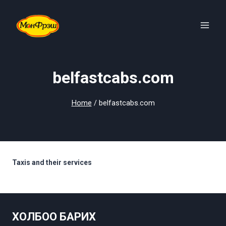
Skip
to
content
belfastcabs.com
Home
/
belfastcabs.com
Taxis and their services
ХОЛБОО БАРИХ