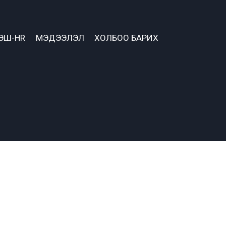
ЭШ-HR
МЭДЭЭЛЭЛ
ХОЛБОО БАРИХ