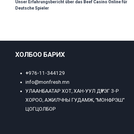
Unser Erfahrungsbericht über das Beef Casino Online für
Deutsche Spieler
ХОЛБОО БАРИХ
+
976-11-344129
info@monfresh.mn
УЛААНБААТАР ХОТ,
ХАН-УУЛ ДҮҮРЭГ 3-Р
ХОРОО, АЖИЛЧНЫ ГУДАМЖ, "МОНФРЭШ"
ЦОГЦОЛБОР