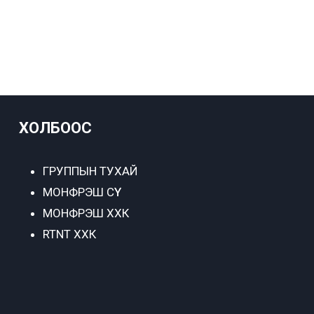
ХОЛБООС
ГРУППЫН ТУХАЙ
МОНФРЭШ СҮҮ
МОНФРЭШ ХХК
RTNT ХХК