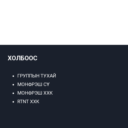
ХОЛБООС
ГРУППЫН ТУХАЙ
МОНФРЭШ СҮҮ
МОНФРЭШ ХХК
RTNT ХХК