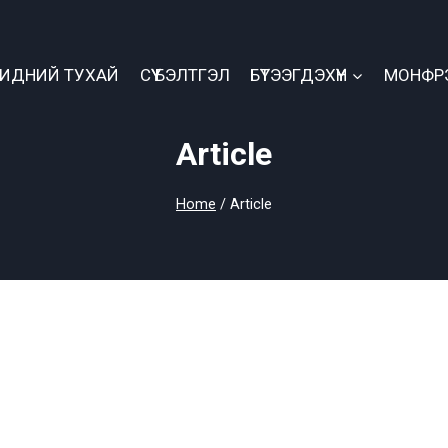
БИДНИЙ ТУХАЙ
СҮҮ БЭЛТГЭЛ
БҮТЭЭГДЭХҮҮН
МОНФР
Article
Home
/
Article