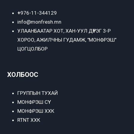
+
976-11-344129
info@monfresh.mn
УЛААНБААТАР ХОТ,
ХАН-УУЛ ДҮҮРЭГ 3-Р
ХОРОО, АЖИЛЧНЫ ГУДАМЖ, "МОНФРЭШ"
ЦОГЦОЛБОР
ХОЛБООС
ГРУППЫН ТУХАЙ
МОНФРЭШ СҮҮ
МОНФРЭШ ХХК
RTNT ХХК