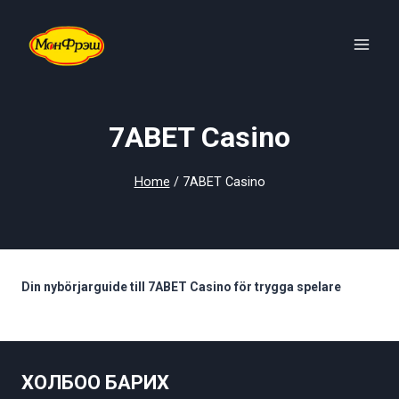
Skip
to
content
7ABET Casino
Home
/
7ABET Casino
Din nybörjarguide till 7ABET Casino för trygga spelare
ХОЛБОО БАРИХ