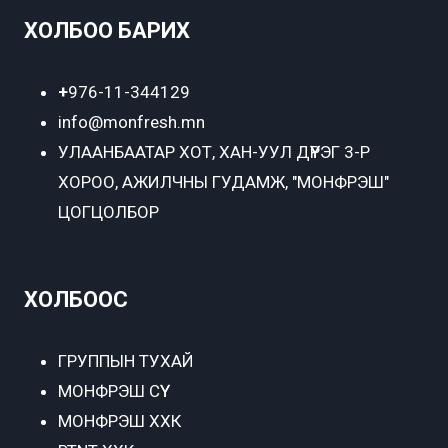
ХОЛБОО БАРИХ
+
976-11-344129
info@monfresh.mn
УЛААНБААТАР ХОТ,
ХАН-УУЛ ДҮҮРЭГ 3-Р
ХОРОО, АЖИЛЧНЫ ГУДАМЖ, "МОНФРЭШ"
ЦОГЦОЛБОР
ХОЛБООС
ГРУППЫН ТУХАЙ
МОНФРЭШ СҮҮ
МОНФРЭШ ХХК