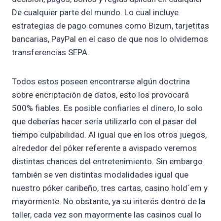
De cualquier parte del mundo. Lo cual incluye
estrategias de pago comunes como Bizum, tarjetitas
bancarias, PayPal en el caso de que nos lo olvidemos
transferencias SEPA.
Todos estos poseen encontrarse algún doctrina
sobre encriptación de datos, esto los provocará
500% fiables. Es posible confiarles el dinero, lo solo
que deberías hacer serí­a utilizarlo con el pasar del
tiempo culpabilidad. Al igual que en los otros juegos,
alrededor del póker referente a avispado veremos
distintas chances del entretenimiento. Sin embargo
también se ven distintas modalidades igual que
nuestro póker caribeño, tres cartas, casino hold´em y
mayormente. No obstante, ya su interés dentro de la
taller, cada vez son mayormente las casinos cual lo