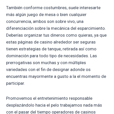
También conforme costumbres, suele interesarte
más algún juego de mesa o bien cualquier
concurrencia, ambos son sobre vivo, una
diferenciación sobre la mecánica del esparcimiento.
Deberías organizar tus dineros como quieras, ya que
estas páginas de casino alrededor ser seguras
tienen estrategias de tanque, retirada así­ como
dominación para todo tipo de necesidades. Las
prerrogativas son muchas y con múltiples
variedades con el fin de designar adonde os
encuentras mayormente a gusto a la el momento de
participar.
Promovemos el entretenimiento responsable
desplazándolo hacia el pelo trabajamos nada más
con el pasar del tiempo operadores de casinos