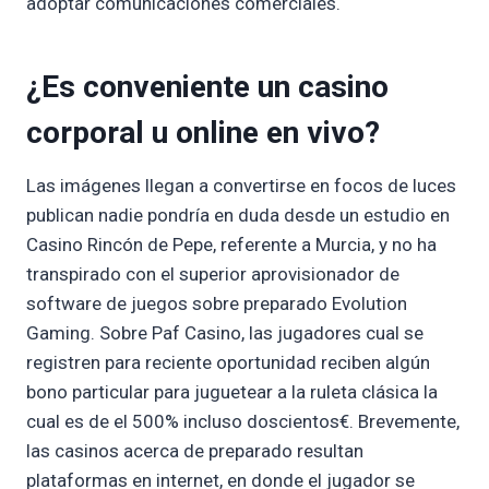
adoptar comunicaciones comerciales.
¿Es conveniente un casino
corporal u online en vivo?
Las imágenes llegan a convertirse en focos de luces
publican nadie pondrí­a en duda desde un estudio en
Casino Rincón de Pepe, referente a Murcia, y no ha
transpirado con el superior aprovisionador de
software de juegos sobre preparado Evolution
Gaming. Sobre Paf Casino, las jugadores cual se
registren para reciente oportunidad reciben algún
bono particular para juguetear a la ruleta clásica la
cual es de el 500% incluso doscientos€. Brevemente,
las casinos acerca de preparado resultan
plataformas en internet, en donde el jugador se