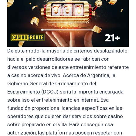
De este modo, la mayoría de criterios desplazándolo
hacia el pelo desarrolladores se fabrican con
diversos versiones de este entretenimiento referente
a casino acerca de vivo. Acerca de Argentina, la
Gobierno General de Ordenamiento del
Esparcimiento (DGOJ) serí­a la impronta encargada
sobre liso el entretenimiento en internet. Esa
fundación proporciona licencias específicas en las
operadores que quieren dar servicios sobre casino
sobre preparado en el villa. Para conseguir esa
autorización, las plataformas poseen respetar con