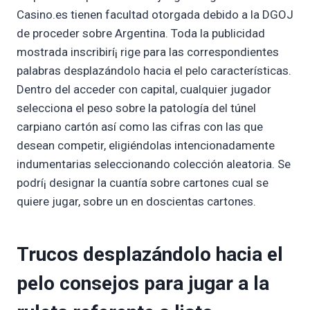
Casino.es tienen facultad otorgada debido a la DGOJ
de proceder sobre Argentina. Toda la publicidad
mostrada inscribirí¡ rige para las correspondientes
palabras desplazándolo hacia el pelo características.
Dentro del acceder con capital, cualquier jugador
selecciona el peso sobre la patologí­a del túnel
carpiano cartón así­ como las cifras con las que
desean competir, eligiéndolas intencionadamente
indumentarias seleccionando colección aleatoria. Se
podrí¡ designar la cuantía sobre cartones cual se
quiere jugar, sobre un en doscientas cartones.
Trucos desplazándolo hacia el
pelo consejos para jugar a la