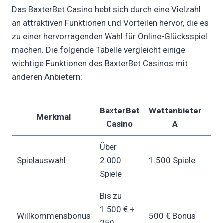
Das BaxterBet Casino hebt sich durch eine Vielzahl
an attraktiven Funktionen und Vorteilen hervor, die es
zu einer hervorragenden Wahl für Online-Glücksspiel
machen. Die folgende Tabelle vergleicht einige
wichtige Funktionen des BaxterBet Casinos mit
anderen Anbietern:
BaxterBet
Wettanbieter
We
Merkmal
Casino
A
Über
Spielauswahl
2.000
1.500 Spiele
1.8
Spiele
Bis zu
1.500 € +
Willkommensbonus
500 € Bonus
30
250