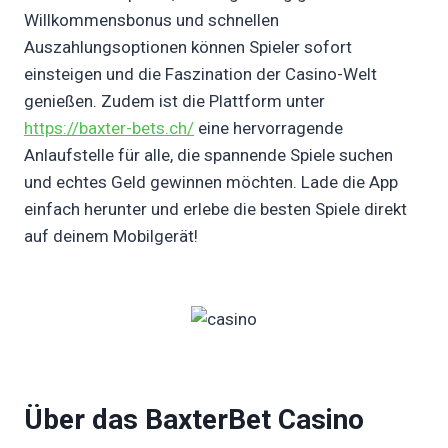
Willkommensbonus und schnellen
Auszahlungsoptionen können Spieler sofort
einsteigen und die Faszination der Casino-Welt
genießen. Zudem ist die Plattform unter
https://baxter-bets.ch/
eine hervorragende
Anlaufstelle für alle, die spannende Spiele suchen
und echtes Geld gewinnen möchten. Lade die App
einfach herunter und erlebe die besten Spiele direkt
auf deinem Mobilgerät!
Über das BaxterBet Casino