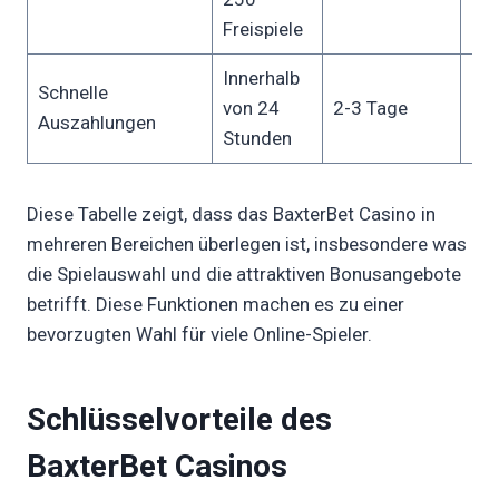
Freispiele
Innerhalb
Schnelle
von 24
2-3 Tage
3-5
Auszahlungen
Stunden
Diese Tabelle zeigt, dass das BaxterBet Casino in
mehreren Bereichen überlegen ist, insbesondere was
die Spielauswahl und die attraktiven Bonusangebote
betrifft. Diese Funktionen machen es zu einer
bevorzugten Wahl für viele Online-Spieler.
Schlüsselvorteile des
BaxterBet Casinos