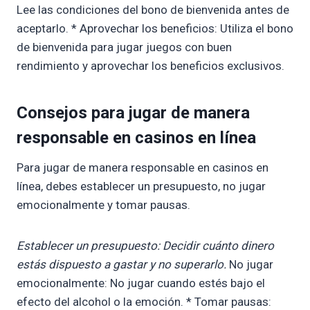
Lee las condiciones del bono de bienvenida antes de
aceptarlo. * Aprovechar los beneficios: Utiliza el bono
de bienvenida para jugar juegos con buen
rendimiento y aprovechar los beneficios exclusivos.
Consejos para jugar de manera
responsable en casinos en línea
Para jugar de manera responsable en casinos en
línea, debes establecer un presupuesto, no jugar
emocionalmente y tomar pausas.
Establecer un presupuesto: Decidir cuánto dinero
estás dispuesto a gastar y no superarlo.
No jugar
emocionalmente: No jugar cuando estés bajo el
efecto del alcohol o la emoción. * Tomar pausas: