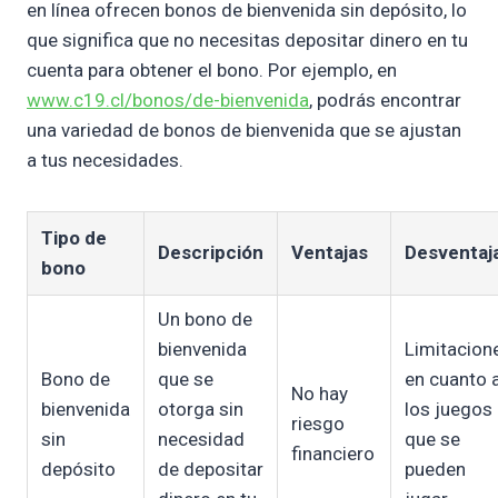
en línea ofrecen bonos de bienvenida sin depósito, lo
que significa que no necesitas depositar dinero en tu
cuenta para obtener el bono. Por ejemplo, en
www.c19.cl/bonos/de-bienvenida
, podrás encontrar
una variedad de bonos de bienvenida que se ajustan
a tus necesidades.
Tipo de
Descripción
Ventajas
Desventaj
bono
Un bono de
bienvenida
Limitacion
Bono de
que se
en cuanto 
No hay
bienvenida
otorga sin
los juegos
riesgo
sin
necesidad
que se
financiero
depósito
de depositar
pueden