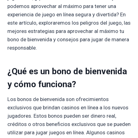
podemos aprovechar al máximo para tener una
experiencia de juego en línea segura y divertida? En
este artículo, exploraremos los peligros del juego, las
mejores estrategias para aprovechar al máximo tu
bono de bienvenida y consejos para jugar de manera
responsable.
¿Qué es un bono de bienvenida
y cómo funciona?
Los bonos de bienvenida son ofrecimientos
exclusivos que brindan casinos en línea a los nuevos
jugadores. Estos bonos pueden ser dinero real,
créditos o otros beneficios exclusivos que se pueden
utilizar para jugar juegos en línea. Algunos casinos