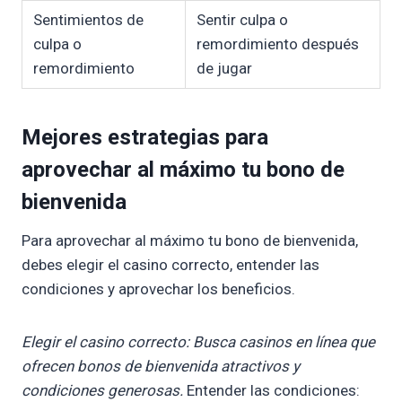
Sentimientos de
Sentir culpa o
culpa o
remordimiento después
remordimiento
de jugar
Mejores estrategias para
aprovechar al máximo tu bono de
bienvenida
Para aprovechar al máximo tu bono de bienvenida,
debes elegir el casino correcto, entender las
condiciones y aprovechar los beneficios.
Elegir el casino correcto: Busca casinos en línea que
ofrecen bonos de bienvenida atractivos y
condiciones generosas.
Entender las condiciones: